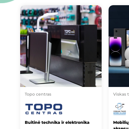
Topo centras
Viskas 
Buitinė technika ir elektronika
Mobilių
aksesua