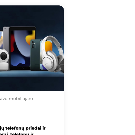
tavo mobiliajam
jų telefonų priedai ir
rai, telefonų ir