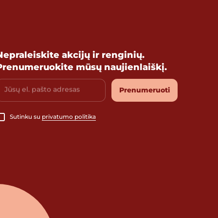
Nepraleiskite akcijų ir renginių.
Prenumeruokite mūsų naujienlaiškį.
Jūsų el. pašto adresas
Prenumeruoti
Sutinku su
privatumo politika