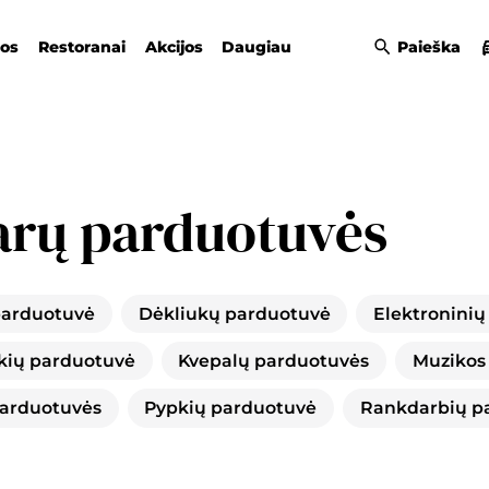
gos
Restoranai
Akcijos
Daugiau
Paieška
arų parduotuvės
parduotuvė
Dėkliukų parduotuvė
Elektroninių
kių parduotuvė
Kvepalų parduotuvės
Muzikos
parduotuvės
Pypkių parduotuvė
Rankdarbių p