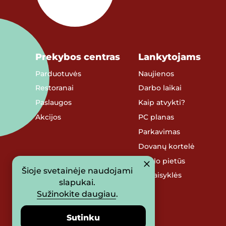
Prekybos centras
Lankytojams
Parduotuvės
Naujienos
Restoranai
Darbo laikai
Paslaugos
Kaip atvykti?
Akcijos
PC planas
Parkavimas
Dovanų kortelė
Verslo pietūs
Šioje svetainėje naudojami
PC taisyklės
slapukai.
Sužinokite daugiau
.
Sutinku