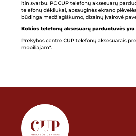
itin svarbu. PC CUP telefonų aksesuarų pardu
telefonų dėkliukai, apsauginės ekrano plėvelės, st
būdinga medžiagiškumo, dizainų įvairovė pavers
Kokios telefonų aksesuarų parduotuvės yra
Prekybos centre CUP telefonų aksesuarais prek
mobiliajam".