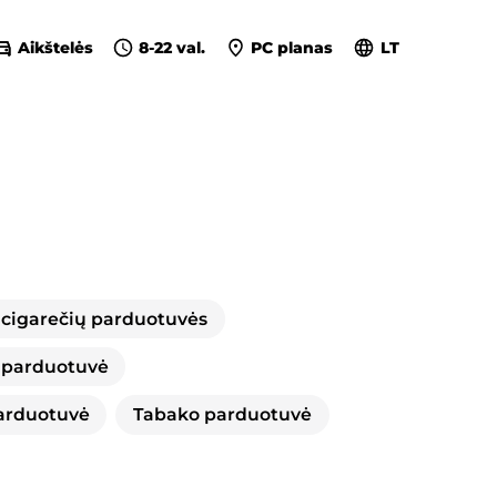
Aikštelės
8-22 val.
PC planas
LT
 cigarečių parduotuvės
 parduotuvė
arduotuvė
Tabako parduotuvė