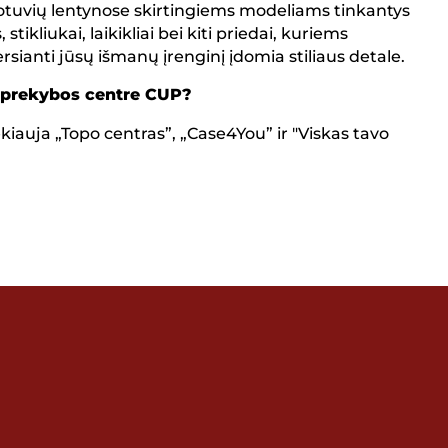
otuvių lentynose skirtingiems modeliams tinkantys
ikliukai, laikikliai bei kiti priedai, kuriems
ianti jūsų išmanų įrenginį įdomia stiliaus detale.
 prekybos centre CUP?
iauja „Topo centras”, „Case4You” ir "Viskas tavo