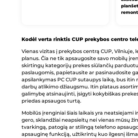
planšet
remont
Kodėl verta rinktis CUP prekybos centro t
Vienas vizitas į prekybos centrą CUP, Vilniuje, 
planus. Čia ne tik apsaugosite savo mobilų įrengi
skirtingų kategorijų prekes siūlančių parduotuv
paslaugomis, papietausite ar pasinaudosite ga
apsilankymas PC CUP sutaupys laiką, bus itin
darbų atlikimo džiaugsmu. Itin plataus asort
galimybę atsinaujinti, įsigyti kokybiškas prekes
priedas apsaugos turtą.
Mobilūs įrenginiai šiais laikais yra neatsiejami 
gero, sklandžiai neapsieitų nei vienas mūsų žing
tvarkingą, patogią ar stilingą telefono apsaugo
apsauginę funkciją, užtikrintų kuo ilgesnį išm