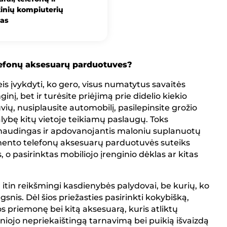
inių kompiuterių
as
elefonų aksesuarų parduotuves?
leis įvykdyti, ko gero, visus numatytus savaitės
nį, bet ir turėsite priėjimą prie didelio kiekio
ių, nusiplausite automobilį, pasilepinsite grožio
lybę kitų vietoje teikiamų paslaugų. Toks
 naudingas ir apdovanojantis maloniu suplanuotų
imento telefonų aksesuarų parduotuvės suteiks
, o pasirinktas mobiliojo įrenginio dėklas ar kitas
ir itin reikšmingi kasdienybės palydovai, be kurių, ko
snis. Dėl šios priežasties pasirinkti kokybišką,
s priemonę bei kitą aksesuarą, kuris atliktų
aniojo nepriekaištingą tarnavimą bei puikią išvaizdą