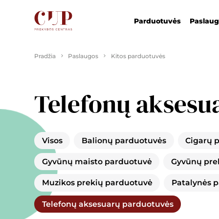
Parduotuvės
Paslau
Pradžia
Paslaugos
Kitos parduotuvės
Telefonų aksesu
Visos
Balionų parduotuvės
Cigarų 
Gyvūnų maisto parduotuvė
Gyvūnų pre
Muzikos prekių parduotuvė
Patalynės 
Telefonų aksesuarų parduotuvės