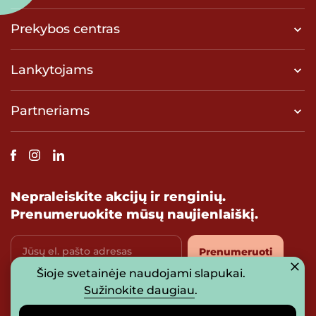
Prekybos centras
Lankytojams
Partneriams
Nepraleiskite akcijų ir renginių.
Prenumeruokite mūsų naujienlaiškį.
Jūsų el. pašto adresas
Prenumeruoti
Šioje svetainėje naudojami slapukai.
Sutinku su
privatumo politika
Sužinokite daugiau
.