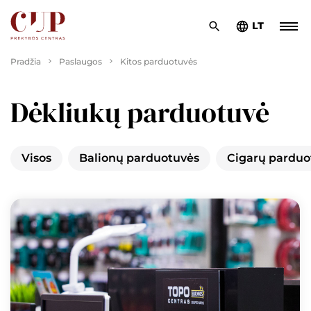
LT
Pradžia
Paslaugos
Kitos parduotuvės
Dėkliukų parduotuvė
Visos
Balionų parduotuvės
Cigarų parduo