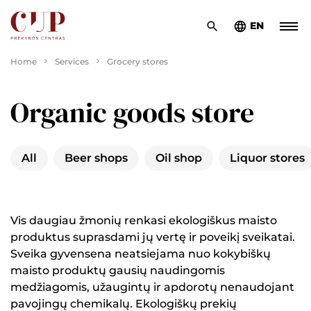
EN
Home
Services
Grocery stores
Organic goods store
All
Beer shops
Oil shop
Liquor stores
Vis daugiau žmonių renkasi ekologiškus maisto
produktus suprasdami jų vertę ir poveikį sveikatai.
Sveika gyvensena neatsiejama nuo kokybiškų
maisto produktų gausių naudingomis
medžiagomis, užaugintų ir apdorotų nenaudojant
pavojingų chemikalų. Ekologiškų prekių