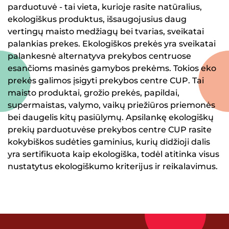
parduotuvė - tai vieta, kurioje rasite natūralius,
ekologiškus produktus, išsaugojusius daug
vertingų maisto medžiagų bei tvarias, sveikatai
palankias prekes. Ekologiškos prekės yra sveikatai
palankesnė alternatyva prekybos centruose
esančioms masinės gamybos prekėms. Tokios eko
prekės galimos įsigyti prekybos centre CUP. Tai
maisto produktai, grožio prekės, papildai,
supermaistas, valymo, vaikų priežiūros priemonės
bei daugelis kitų pasiūlymų. Apsilankę ekologiškų
prekių parduotuvėse prekybos centre CUP rasite
kokybiškos sudėties gaminius, kurių didžioji dalis
yra sertifikuota kaip ekologiška, todėl atitinka visus
nustatytus ekologiškumo kriterijus ir reikalavimus.