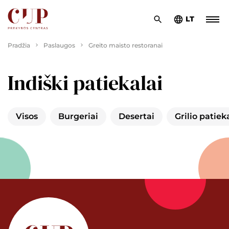
LT
Pradžia
Paslaugos
Greito maisto restoranai
Indiški patiekalai
Visos
Burgeriai
Desertai
Grilio patiek