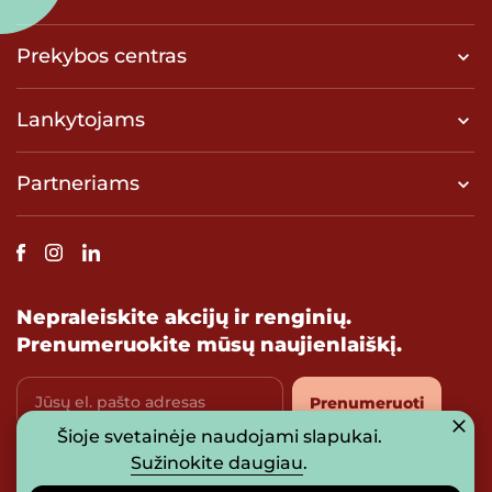
Prekybos centras
Lankytojams
Partneriams
Nepraleiskite akcijų ir renginių.
Prenumeruokite mūsų naujienlaiškį.
Jūsų el. pašto adresas
Prenumeruoti
Šioje svetainėje naudojami slapukai.
Sutinku su
privatumo politika
Sužinokite daugiau
.