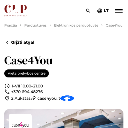
LT
Pradžia
Parduotuvės
Elektronikos parduotuvės
Case4You
Grįžti atgal
Case4You
Vieta prekybos centre
I–VII 10.00–21.00
+370 694 48276
2 Aukštas
case4you.lt