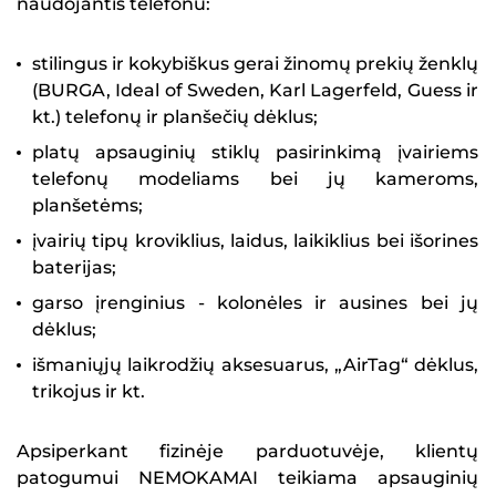
naudojantis telefonu:
stilingus ir kokybiškus gerai žinomų prekių ženklų
(BURGA, Ideal of Sweden, Karl Lagerfeld, Guess ir
kt.) telefonų ir planšečių dėklus;
platų apsauginių stiklų pasirinkimą įvairiems
telefonų modeliams bei jų kameroms,
planšetėms;
įvairių tipų kroviklius, laidus, laikiklius bei išorines
baterijas;
garso įrenginius - kolonėles ir ausines bei jų
dėklus;
išmaniųjų laikrodžių aksesuarus, „AirTag“ dėklus,
trikojus ir kt.
Apsiperkant fizinėje parduotuvėje, klientų
patogumui NEMOKAMAI teikiama apsauginių