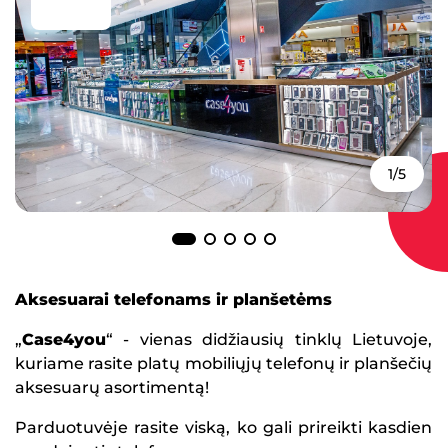
1/5
Aksesuarai telefonams ir planšetėms
„
Case4you
“ - vienas didžiausių tinklų Lietuvoje,
kuriame rasite platų mobiliųjų telefonų ir planšečių
aksesuarų asortimentą!
Parduotuvėje rasite viską, ko gali prireikti kasdien