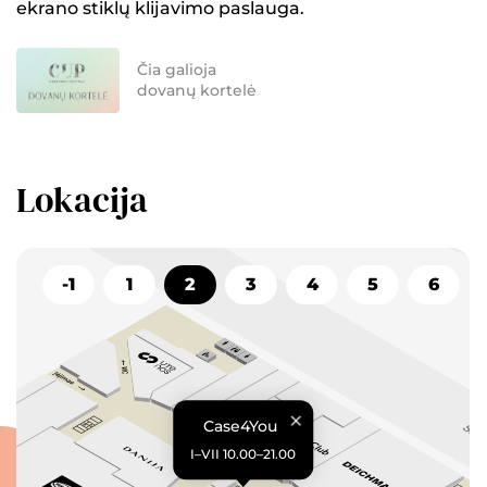
ekrano stiklų klijavimo paslauga.
Čia galioja
dovanų kortelė
Lokacija
-1
1
2
3
4
5
6
Case4You
I–VII 10.00–21.00