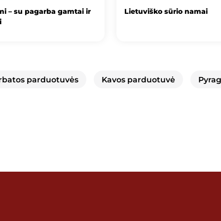
i – su pagarba gamtai ir
Lietuviško sūrio namai
i
rbatos parduotuvės
Kavos parduotuvė
Pyrag