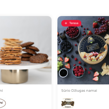
Terasa
mi
Sūrio Džiugas namai