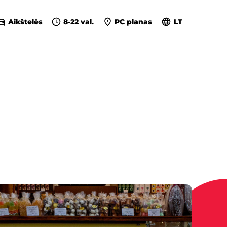
Aikštelės
8-22 val.
PC planas
LT