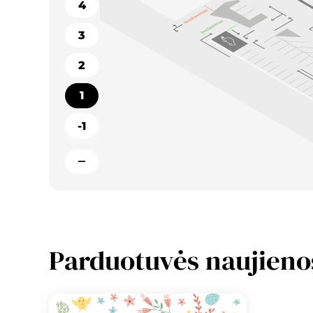
4
3
2
1
-1
Parduotuvės naujieno