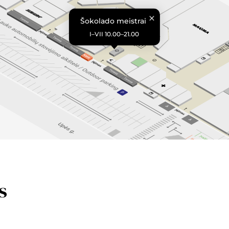
Šokolado meistrai
I–VII 10.00–21.00
s