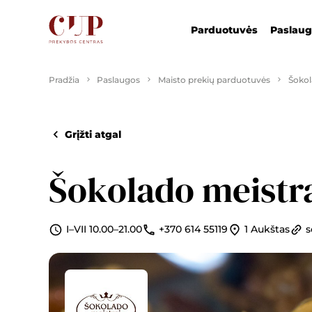
Parduotuvės
Paslau
Pradžia
Paslaugos
Maisto prekių parduotuvės
Šokol
Grįžti atgal
Šokolado meistr
I–VII 10.00–21.00
+370 614 55119
1 Aukštas
s