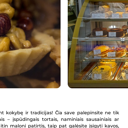
 kokybę ir tradicijas! Čia save palepinsite ne tik
is – įspūdingais tortais, naminiais sausainiais ar
n maloni patirtis, taip pat galėsite įsigyti kavos,