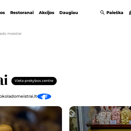
gos
Restoranai
Akcijos
Daugiau
Paieška
ado meistrai
ai
Vieta prekybos centre
okoladomeistrai.lt