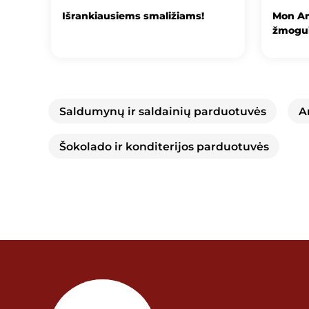
Išrankiausiems smaližiams!
Mon Am
žmogu
Saldumynų ir saldainių parduotuvės
A
Šokolado ir konditerijos parduotuvės