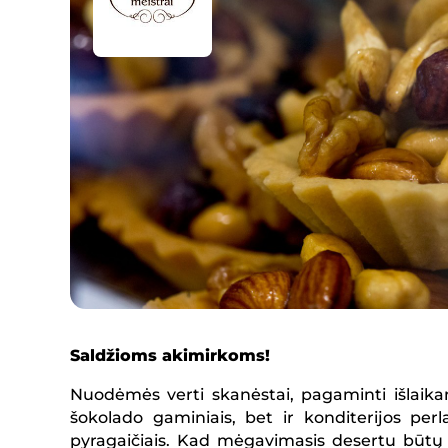
Saldžioms akimirkoms!
Nuodėmės verti skanėstai, pagaminti išlaikant
šokolado gaminiais, bet ir konditerijos perla
pyragaičiais. Kad mėgavimasis desertu būtų iti