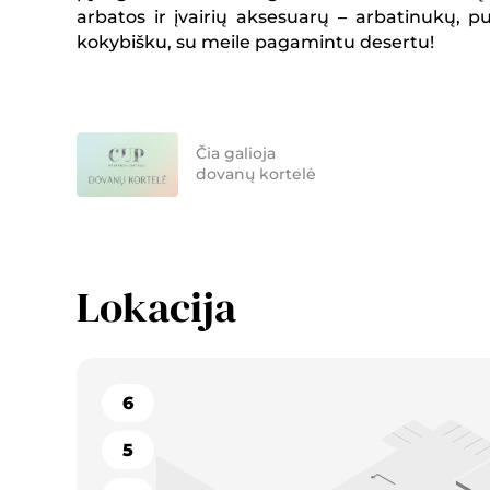
arbatos ir įvairių aksesuarų – arbatinukų, p
kokybišku, su meile pagamintu desertu!
Čia galioja
dovanų kortelė
Lokacija
6
5