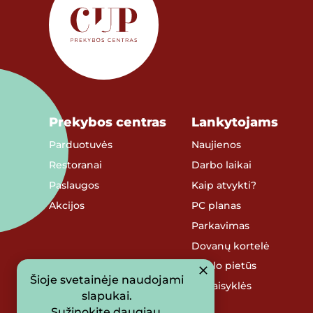
Prekybos centras
Lankytojams
Parduotuvės
Naujienos
Restoranai
Darbo laikai
Paslaugos
Kaip atvykti?
Akcijos
PC planas
Parkavimas
Dovanų kortelė
Verslo pietūs
Šioje svetainėje naudojami
PC taisyklės
slapukai.
Sužinokite daugiau
.