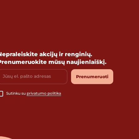
Nepraleiskite akcijų ir renginių.
Prenumeruokite mūsų naujienlaiškį.
Jūsų el. pašto adresas
Prenumeruoti
Sutinku su
privatumo politika