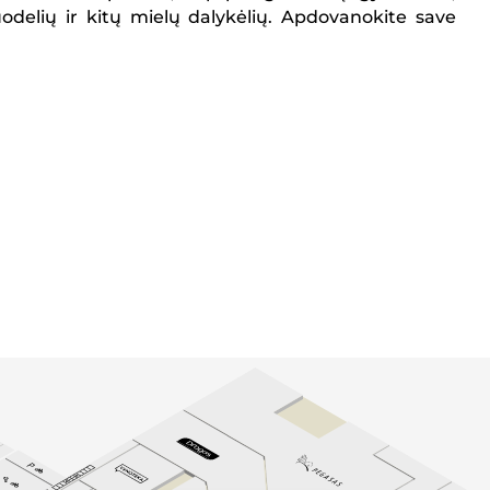
uodelių ir kitų mielų dalykėlių. Apdovanokite save