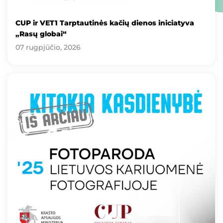
CUP ir VET1 Tarptautinės kačių dienos iniciatyva
„Rasų globai“
07 rugpjūčio, 2026