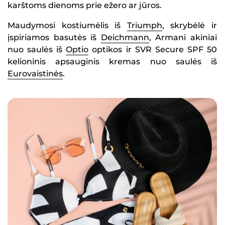
karštoms dienoms prie ežero ar jūros.
Maudymosi kostiumėlis iš
Triumph
, skrybėlė ir
įspiriamos basutės iš
Deichmann
, Armani akiniai
nuo saulės iš
Optio
optikos ir SVR Secure SPF 50
kelioninis apsauginis kremas nuo saulės iš
Eurovaistinės
.