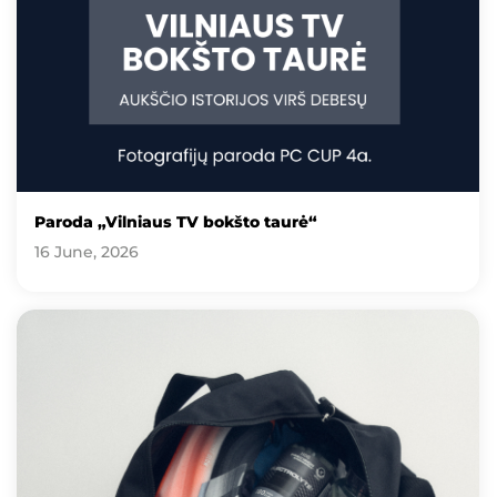
Paroda „Vilniaus TV bokšto taurė“
16 June, 2026