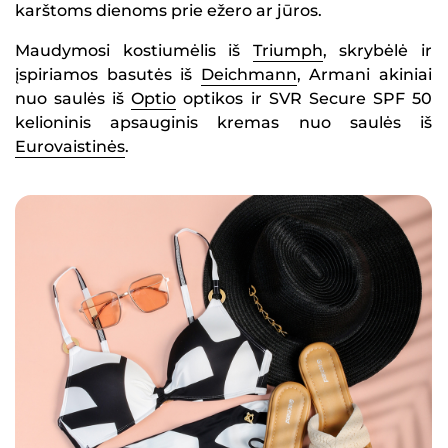
karštoms dienoms prie ežero ar jūros.
Maudymosi kostiumėlis iš
Triumph
, skrybėlė ir
įspiriamos basutės iš
Deichmann
, Armani akiniai
nuo saulės iš
Optio
optikos ir SVR Secure SPF 50
kelioninis apsauginis kremas nuo saulės iš
Eurovaistinės
.