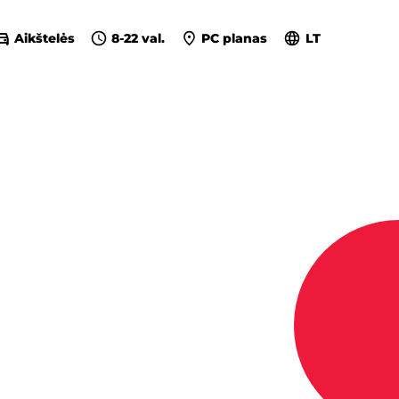
Aikštelės
8-22 val.
PC planas
LT