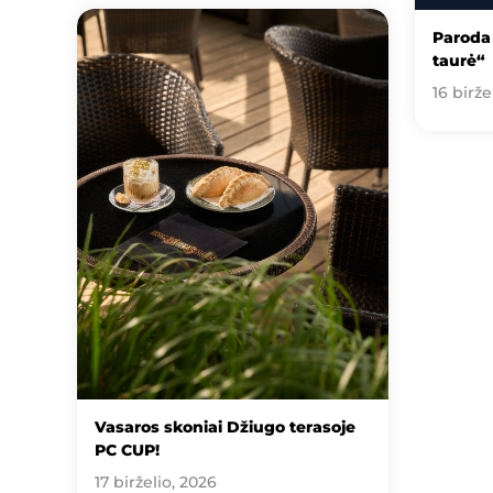
Paroda 
taurė“
16 birže
Vasaros skoniai Džiugo terasoje
PC CUP!
17 birželio, 2026