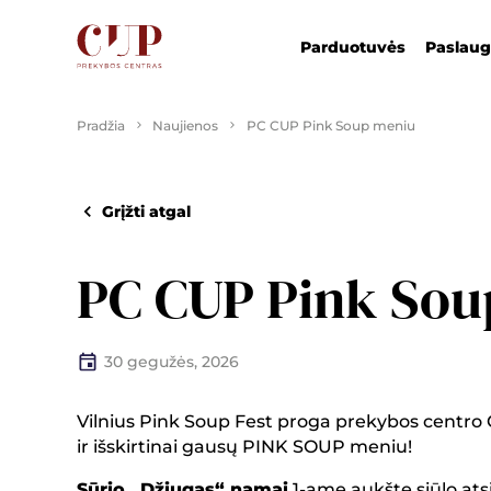
Parduotuvės
Paslau
Pradžia
Naujienos
PC CUP Pink Soup meniu
Grįžti atgal
PC CUP Pink Sou
30 gegužės, 2026
Vilnius Pink Soup Fest proga prekybos centro 
ir išskirtinai gausų PINK SOUP meniu!
Sūrio „Džiugas“ namai
1-ame aukšte siūlo atsig