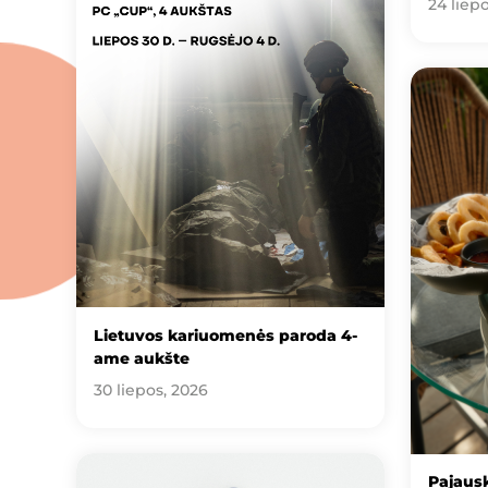
24 liep
Lietuvos kariuomenės paroda 4-
ame aukšte
30 liepos, 2026
Pajausk