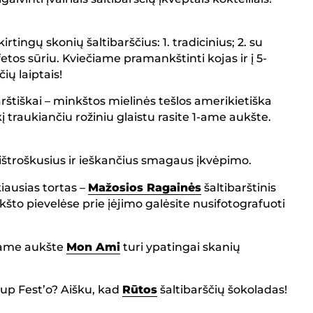
irtingų skonių šaltibarščius: 1. tradicinius; 2. su
 fetos sūriu. Kviečiame pramankštinti kojas ir į 5-
ių laiptais!
arštiškai – minkštos mielinės tešlos amerikietiška
kį traukiančiu rožiniu glaistu rasite 1-ame aukšte.
 ištroškusius ir ieškančius smagaus įkvėpimo.
iausias tortas –
Mažosios Ragainės
šaltibarštinis
kšto pievelėse prie įėjimo galėsite nusifotografuoti
1-ame aukšte
Mon Ami
turi ypatingai skanių
oup Fest’o? Aišku, kad
Rūtos
šaltibarščių šokoladas!