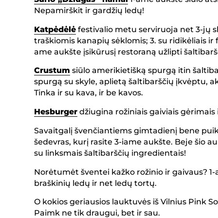
Nepamirškit ir gardžių ledų!
Katpėdėlė
festivalio metu serviruoja net 3-jų sk
traškiomis kanapių sėklomis; 3. su ridikėliais ir
ame aukšte įsikūrusį restoraną užlipti šaltibaršč
Crustum
siūlo amerikietišką spurgą itin šaltib
spurgą su skyle, aplietą šaltibarščių įkvėptu, a
Tinka ir su kava, ir be kavos.
Hesburger
džiugina rožiniais gaiviais gėrimais
Savaitgalį švenčiantiems gimtadienį bene puik
šedevras, kurį rasite 3-iame aukšte. Beje šio au
su linksmais šaltibarščių ingredientais!
Norėtumėt šventei kažko rožinio ir gaivaus? 
braškinių ledų ir net ledų tortų.
O kokios geriausios lauktuvės iš Vilnius Pink S
Paimk ne tik draugui, bet ir sau.