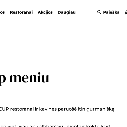
gos
Restoranai
Akcijos
Daugiau
Paieška
p meniu
CUP restoranai ir kavinės paruošė itin gurmanišką
aivinti įvairiais šaltibarščių įkvėptais kokteiliais!