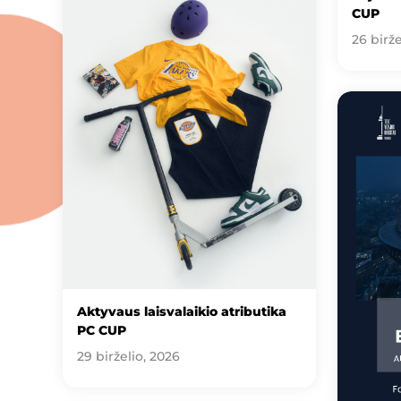
CUP
26 birže
Aktyvaus laisvalaikio atributika
PC CUP
29 birželio, 2026