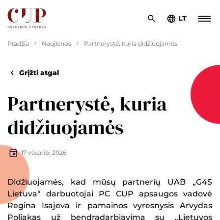
LT
Pradžia
Naujienos
Partnerystė, kuria didžiuojamės
Grįžti atgal
Partnerystė, kuria
didžiuojamės
17 vasario, 2026
Didžiuojamės, kad mūsų partnerių UAB „G4S
Lietuva“ darbuotojai PC CUP apsaugos vadovė
Regina Isajeva ir pamainos vyresnysis Arvydas
Poliakas už bendradarbiavimą su „Lietuvos