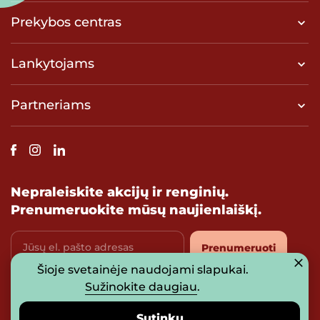
Prekybos centras
Lankytojams
Partneriams
Nepraleiskite akcijų ir renginių.
Prenumeruokite mūsų naujienlaiškį.
Jūsų el. pašto adresas
Prenumeruoti
Šioje svetainėje naudojami slapukai.
Sužinokite daugiau
.
Sutinku su
privatumo politika
Sutinku