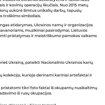
s ir kovinių operacijų likučiais. Nuo 2015 metų
gionų sukūrė šimtus unikalių darbų, tapusių
 troškimo simboliais.
mingas atidarymas, Ukrainos namų ir organizacijos
savanoriams, muzikiniai pasirodymai, Lietuvos
remti pristatymas ir meistriškumo pamokos vaikams
prieš Ukrainą, pateikti Nacionalinio Ukrainos karių
kolekcija, kurioje derinami kariniai artefaktai ir
 pristatomi tikri foto faktai iš okupantų nusikaltimų
vadavimo iš rusų okupacijos.