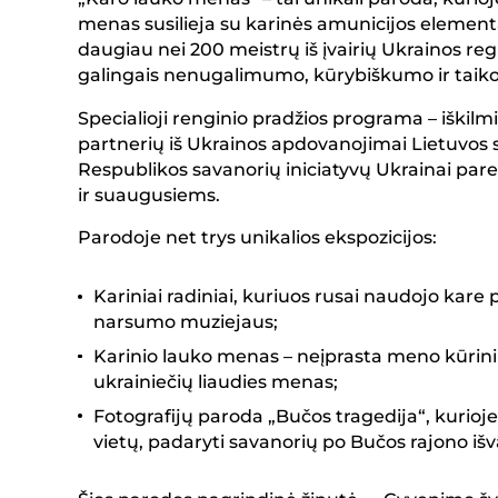
menas susilieja su karinės amunicijos elementai
daugiau nei 200 meistrų iš įvairių Ukrainos re
galingais nenugalimumo, kūrybiškumo ir taikos
Specialioji renginio pradžios programa – iškil
partnerių iš Ukrainos apdovanojimai Lietuvos 
Respublikos savanorių iniciatyvų Ukrainai pa
ir suaugusiems.
Parodoje net trys unikalios ekspozicijos:
Kariniai radiniai, kuriuos rusai naudojo kare 
narsumo muziejaus;
Karinio lauko menas – neįprasta meno kūrinių 
ukrainiečių liaudies menas;
Fotografijų paroda „Bučos tragedija“, kurioje
vietų, padaryti savanorių po Bučos rajono iš