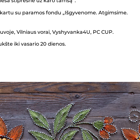
iesa stipresnė už karo tamsą“.
 kartu su paramos fondu „Išgyvenome. Atgimsime.
tuvoje, Vilniaus vorai, Vyshyvanka4U, PC CUP.
šte iki vasario 20 dienos.