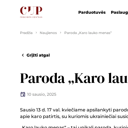
Parduotuvės
Paslau
Pradžia
Naujienos
Paroda „Karo lauko menas“
Grįžti atgal
Paroda „Karo la
10 sausio, 2025
Sausio 13 d. 17 val. kviečiame apsilankyti pa
apie karo patirtis, su kuriomis ukrainiečiai sus
„Karo lauko menas“ – tai unikali paroda, kurioj