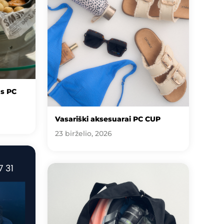
us PC
Vasariški aksesuarai PC CUP
23 birželio, 2026