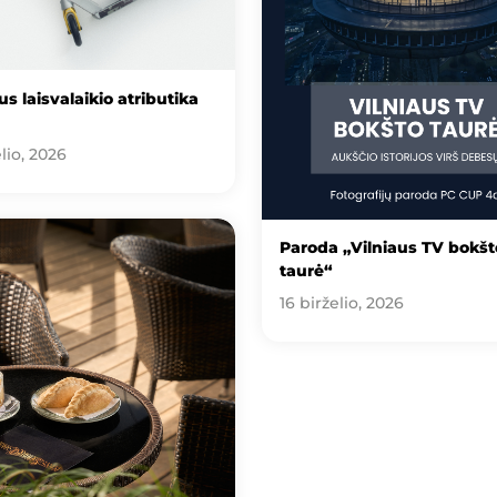
s laisvalaikio atributika
lio, 2026
Paroda „Vilniaus TV bokšt
taurė“
16 birželio, 2026