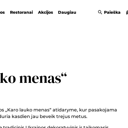
gos
Restoranai
Akcijos
Daugiau
Paieška
uko menas“
rodos „Karo lauko menas“ atidaryme, kur pasakojama
iduria kasdien jau beveik trejus metus.
e tradicinis Ukrainos dekoratyvinis ir taikomasis