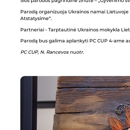
Šios parodos pagrindinė žinutė – „Gyvenimo šv
Parodą organizuoja Ukrainos namai Lietuvoje
Atstatysime“.
Partneriai - Tarptautinė Ukrainos mokykla Lie
Parodą bus galima aplankyti PC CUP 4-ame auk
PC CUP, N. Rancevos nuotr.