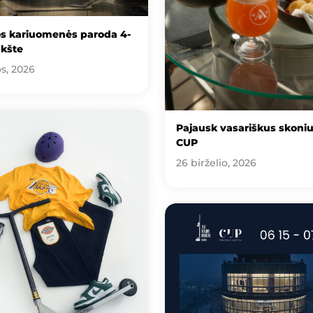
os kariuomenės paroda 4-
kšte
os, 2026
Pajausk vasariškus skoni
CUP
26 birželio, 2026