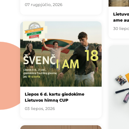
07 rugpjūčio, 2026
Lietuv
ame au
30 liep
Liepos 6 d. kartu giedokime
Lietuvos himną CUP
03 liepos, 2026