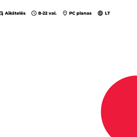
Aikštelės
8-22 val.
PC planas
LT