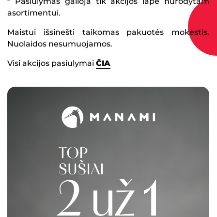
* Pasiūlymas galioja tik akcijos lape nurodytam
asortimentui.
Maistui išsinešti taikomas pakuotės mokestis.
Nuolaidos nesumuojamos.
Visi akcijos pasiulymai
ČIA