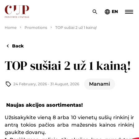
EN
Home
Promotions
TOP sušiai 2 už 1 kainą!
Back
TOP sušiai 2 už 1 kainą!
Manami
24 February, 2026 - 31 August, 2026
Naujas akcijos asortimentas!
Užsisakykite vieną 8 arba 10 vienetų sušių rinkinį ir
antrą tokios pačios arba mažesnės kainos rinkinį
gaukite dovanų.