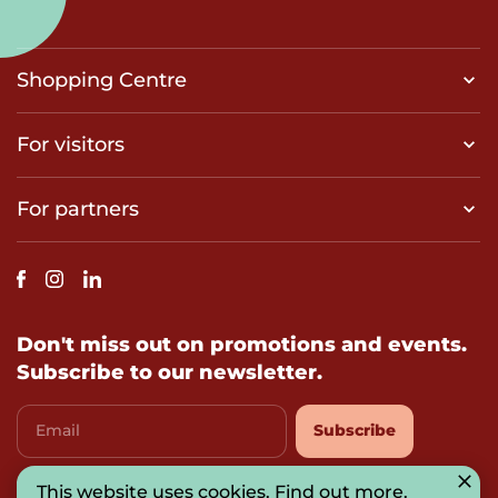
Shopping Centre
For visitors
For partners
Don't miss out on promotions and events.
Subscribe to our newsletter.
Email
Subscribe
I agree with
privacy-policy
This website uses cookies.
Find out more
.