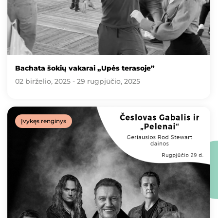
Bachata šokių vakarai „Upės terasoje”
02 birželio, 2025 - 29 rugpjūčio, 2025
Įvykęs renginys