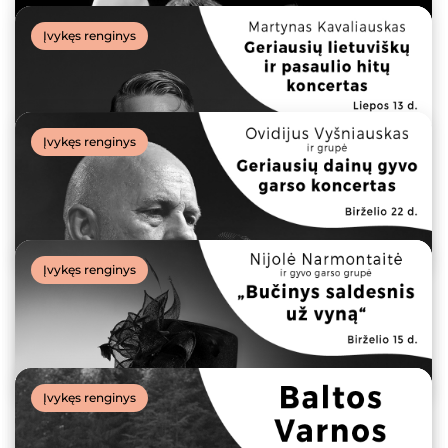
Įvykęs renginys
Įvykęs renginys
SUMMER STORIES | Olegas Ditkovskis ir Saulius
Bareikis. Gražiausios baladės
27 liepos, 2023
Įvykęs renginys
SUMMER STORIES | Neda ir 4 Tango. Vintažinės
dainos
20 liepos, 2023
Įvykęs renginys