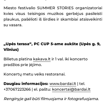
Miesto festivalio SUMMER STORIES organizatoriai
kvies visus teisingos muzikos gerbėjus pasileisti
plaukus, pašėlioti iš širdies ir skambiai atsisveikinti
su vasara.
„Upės terasa“, PC CUP 5-ame aukšte (Upės g. 9,
Vilnius)
Bilietus platina
kakava.lt
ir 1 val. iki koncerto
pradžios prie įėjimo.
Koncertų metu veiks restoranai.
Daugiau informacijos:
www.bardai.lt
| tel.
+37067223266 | el. paštu:
koncertai@bardai.lt
Renginyje gali būti filmuojama ir fotografuojama.