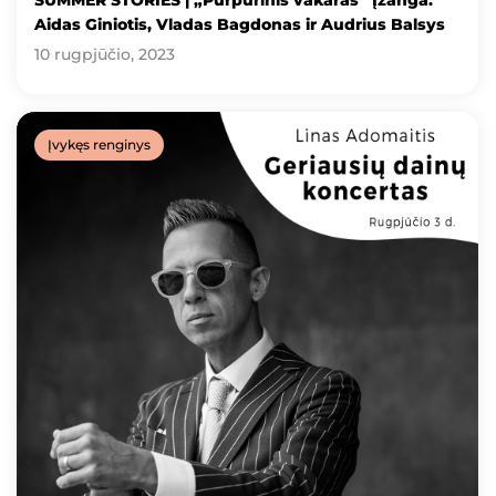
SUMMER STORIES | „Purpurinis vakaras“ Įžanga:
Aidas Giniotis, Vladas Bagdonas ir Audrius Balsys
10 rugpjūčio, 2023
Įvykęs renginys