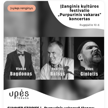
Įvykęs renginys