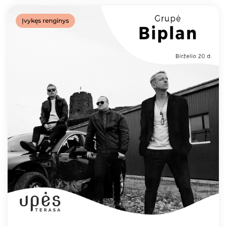
Įvykęs renginys