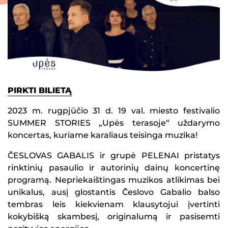
PIRKTI BILIETĄ
2023 m. rugpjūčio 31 d. 19 val. miesto festivalio
SUMMER STORIES „Upės terasoje“ uždarymo
koncertas, kuriame karaliaus teisinga muzika!
ČESLOVAS GABALIS ir grupė PELENAI pristatys
rinktinių pasaulio ir autorinių dainų koncertinę
programą. Nepriekaištingas muzikos atlikimas bei
unikalus, ausį glostantis Česlovo Gabalio balso
tembras leis kiekvienam klausytojui įvertinti
kokybišką skambesį, originalumą ir pasisemti