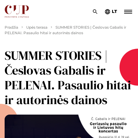
LT
Pradžia
Upės terasa
SUMMER STORIES | Česlovas Gabalis ir
PELENAI. Pasaulio hitai ir autorinės dainos
SUMMER STORIES |
Česlovas Gabalis ir
PELENAI. Pasaulio hitai
ir autorinės dainos