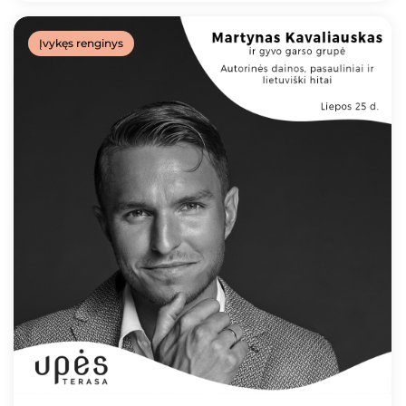
Įvykęs renginys