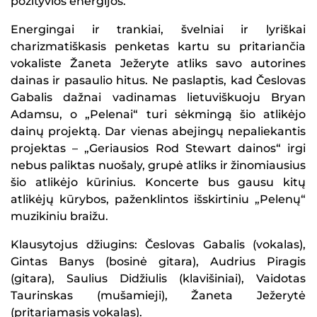
pozityvios energijos.
Energingai ir trankiai, švelniai ir lyriškai
charizmatiškasis penketas kartu su pritariančia
vokaliste Žaneta Ježeryte atliks savo autorines
dainas ir pasaulio hitus. Ne paslaptis, kad Česlovas
Gabalis dažnai vadinamas lietuviškuoju Bryan
Adamsu, o „Pelenai“ turi sėkmingą šio atlikėjo
dainų projektą. Dar vienas abejingų nepaliekantis
projektas – „Geriausios Rod Stewart dainos“ irgi
nebus paliktas nuošaly, grupė atliks ir žinomiausius
šio atlikėjo kūrinius. Koncerte bus gausu kitų
atlikėjų kūrybos, paženklintos išskirtiniu „Pelenų“
muzikiniu braižu.
Klausytojus džiugins: Česlovas Gabalis (vokalas),
Gintas Banys (bosinė gitara), Audrius Piragis
(gitara), Saulius Didžiulis (klavišiniai), Vaidotas
Taurinskas (mušamieji), Žaneta Ježerytė
(pritariamasis vokalas).