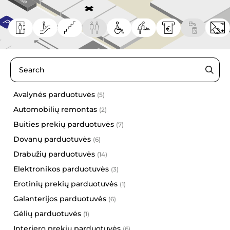
Avalynės parduotuvės
(5)
6 šeši 12 dvylika
Automobilių remontas
(2)
Agmanta
Buities prekių parduotuvės
(7)
FamClub
Dovanų parduotuvės
(6)
Lelija
Drabužių parduotuvės
(14)
Marli Woman
Elektronikos parduotuvės
(3)
Pepco
Erotinių prekių parduotuvės
(1)
Rieker | A&G
Galanterijos parduotuvės
(6)
Tights Shop
Gėlių parduotuvės
(1)
Utenos trikotažas
Interjero prekių parduotuvės
(6)