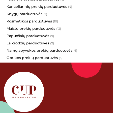
Berautus
Kanceliarinių prekių parduotuvės
(4)
Ava Lingerie
Knygų parduotuvės
(2)
Case4You
Kosmetikos parduotuvės
(10)
Danija
Maisto prekių parduotuvės
(13)
Deichmann
Papuošalų parduotuvės
(9)
Sportland
Laikrodžių parduotuvės
(2)
Toni
Namų apyvokos prekių parduotuvės
Fantazijos.lt
(6)
Optikos prekių parduotuvės
Eurokos
(3)
Vaikų prekių parduotuvės
Eurovaistinė
(6)
Gera dovana
Vaistinės
(3)
InHair
Kitos parduotuvės
(15)
Kamėja
Greito maisto restoranai
(10)
Kristiana
Kepyklėlės
(6)
Argentum
Kavinės
(11)
Mažoji Ragainė
Kinų maisto restoranai
(1)