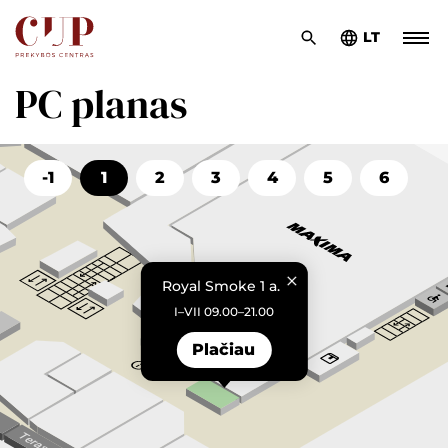
LT
PC planas
-1
1
2
3
4
5
6
Royal Smoke 1 a.
I–VII 09.00–21.00
Plačiau