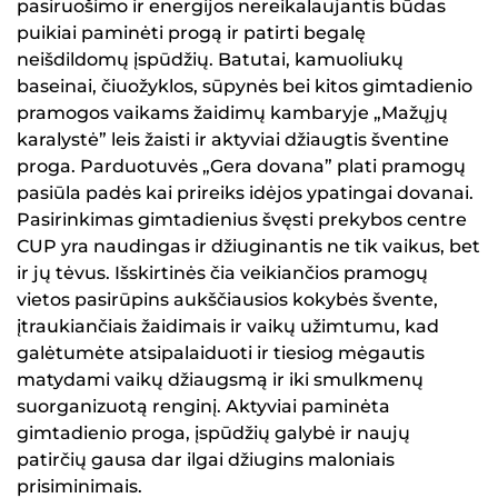
pasiruošimo ir energijos nereikalaujantis būdas
puikiai paminėti progą ir patirti begalę
neišdildomų įspūdžių. Batutai, kamuoliukų
baseinai, čiuožyklos, sūpynės bei kitos gimtadienio
pramogos vaikams žaidimų kambaryje „Mažųjų
karalystė” leis žaisti ir aktyviai džiaugtis šventine
proga. Parduotuvės „Gera dovana” plati pramogų
pasiūla padės kai prireiks idėjos ypatingai dovanai.
Pasirinkimas gimtadienius švęsti prekybos centre
CUP yra naudingas ir džiuginantis ne tik vaikus, bet
ir jų tėvus. Išskirtinės čia veikiančios pramogų
vietos pasirūpins aukščiausios kokybės švente,
įtraukiančiais žaidimais ir vaikų užimtumu, kad
galėtumėte atsipalaiduoti ir tiesiog mėgautis
matydami vaikų džiaugsmą ir iki smulkmenų
suorganizuotą renginį. Aktyviai paminėta
gimtadienio proga, įspūdžių galybė ir naujų
patirčių gausa dar ilgai džiugins maloniais
prisiminimais.