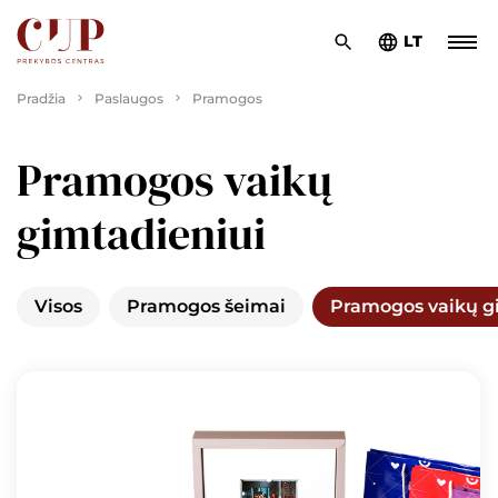
LT
Pradžia
Paslaugos
Pramogos
Pramogos vaikų
gimtadieniui
Visos
Pramogos šeimai
Pramogos vaikų g