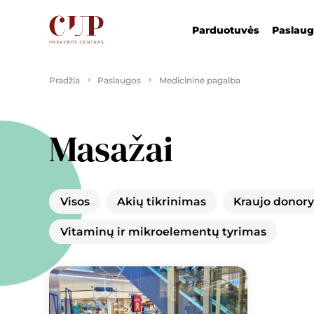
Parduotuvės
Paslau
Pradžia
Paslaugos
Medicininė pagalba
Masažai
Visos
Akių tikrinimas
Kraujo donory
Vitaminų ir mikroelementų tyrimas