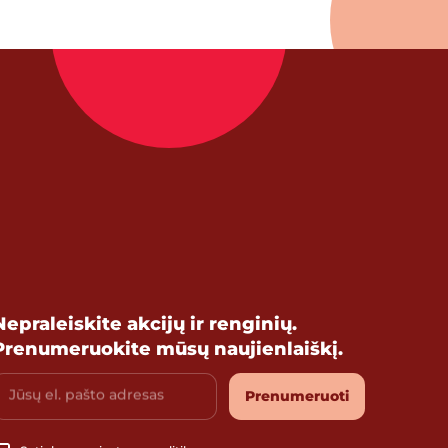
Nepraleiskite akcijų ir renginių.
Prenumeruokite mūsų naujienlaiškį.
Jūsų el. pašto adresas
Prenumeruoti