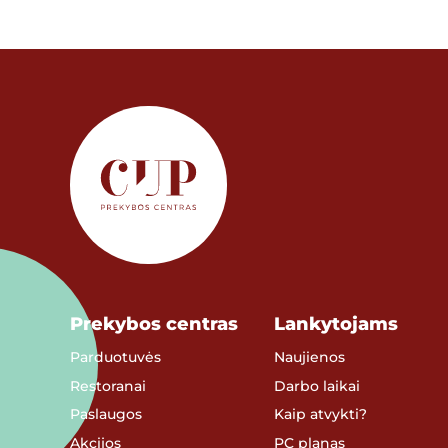
Prekybos centras
Lankytojams
Parduotuvės
Naujienos
Restoranai
Darbo laikai
Paslaugos
Kaip atvykti?
Akcijos
PC planas