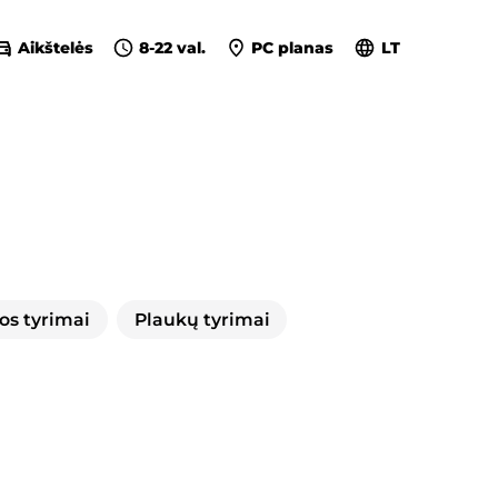
Aikštelės
8-22 val.
PC planas
LT
os tyrimai
Plaukų tyrimai