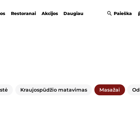
gos
Restoranai
Akcijos
Daugiau
Paieška
stė
Kraujospūdžio matavimas
Masažai
Od