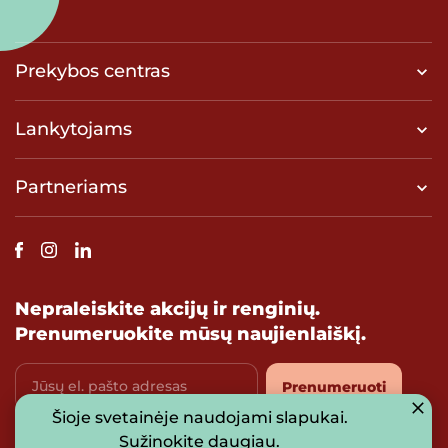
Prekybos centras
Lankytojams
Partneriams
Nepraleiskite akcijų ir renginių.
Prenumeruokite mūsų naujienlaiškį.
Jūsų el. pašto adresas
Prenumeruoti
Šioje svetainėje naudojami slapukai.
Sutinku su
privatumo politika
Sužinokite daugiau
.