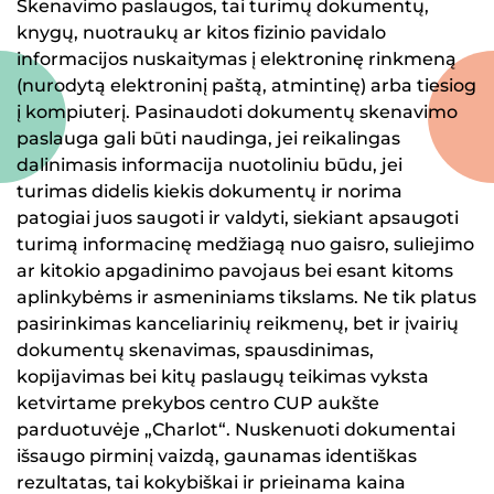
Skenavimo paslaugos, tai turimų dokumentų,
knygų, nuotraukų ar kitos fizinio pavidalo
informacijos nuskaitymas į elektroninę rinkmeną
(nurodytą elektroninį paštą, atmintinę) arba tiesiog
į kompiuterį. Pasinaudoti dokumentų skenavimo
paslauga gali būti naudinga, jei reikalingas
dalinimasis informacija nuotoliniu būdu, jei
turimas didelis kiekis dokumentų ir norima
patogiai juos saugoti ir valdyti, siekiant apsaugoti
turimą informacinę medžiagą nuo gaisro, suliejimo
ar kitokio apgadinimo pavojaus bei esant kitoms
aplinkybėms ir asmeniniams tikslams. Ne tik platus
pasirinkimas kanceliarinių reikmenų, bet ir įvairių
dokumentų skenavimas, spausdinimas,
kopijavimas bei kitų paslaugų teikimas vyksta
ketvirtame prekybos centro CUP aukšte
parduotuvėje „Charlot“. Nuskenuoti dokumentai
išsaugo pirminį vaizdą, gaunamas identiškas
rezultatas, tai kokybiškai ir prieinama kaina