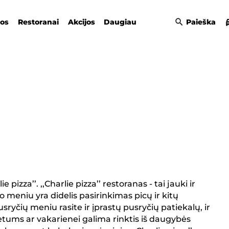
gos
Restoranai
Akcijos
Daugiau
Paieška
izza’’. ,,Charlie pizza’’ restoranas - tai jauki ir
meniu yra didelis pasirinkimas picų ir kitų
sryčių meniu rasite ir įprastų pusryčių patiekalų, ir
ietums ar vakarienei galima rinktis iš daugybės