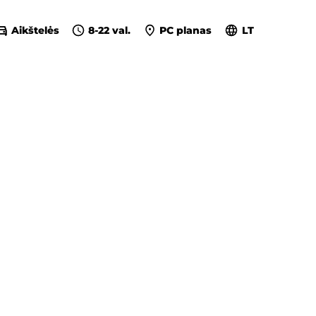
Aikštelės
8-22 val.
PC planas
LT