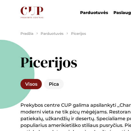
Parduotuvės
Paslau
Pradžia
Parduotuvės
Picerijos
Picerijos
Visos
Pica
Prekybos centre CUP galima apsilankyti ,,Charlie p
moderni vieta ne tik picų mėgėjams. Restorano 
patiekalų, užkandžių ir desertų. Specialiame pu
populiarius amerikietiško stiliaus pusryčius. P