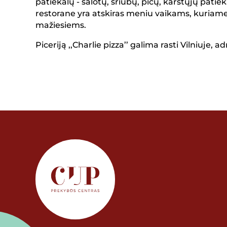
patiekalų - salotų, sriubų, picų, karštųjų patiek
restorane yra atskiras meniu vaikams, kuriame 
mažiesiems.
Piceriją ,,Charlie pizza’’ galima rasti Vilniuje, 