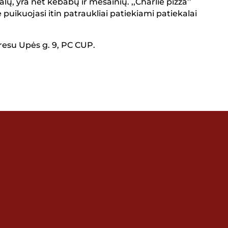
alų, yra net kebabų ir mėsainių. ,,Charlie pizza’’
puikuojasi itin patraukliai patiekiami patiekalai
adresu Upės g. 9, PC CUP.