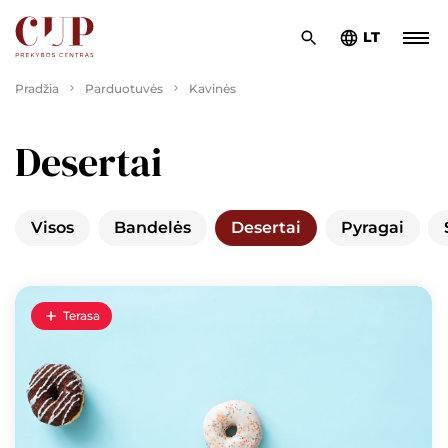
LT
Pradžia
Parduotuvės
Kavinės
Desertai
Visos
Bandelės
Desertai
Pyragai
Terasa