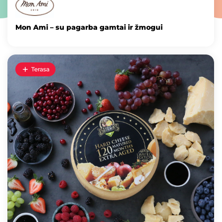
Mon Ami – su pagarba gamtai ir žmogui
Terasa