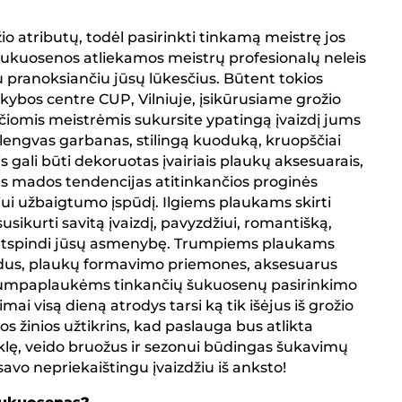
o atributų, todėl pasirinkti tinkamą meistrę jos
s šukuosenos atliekamos meistrų profesionalų neleis
u pranoksiančiu jūsų lūkesčius. Būtent tokios
rekybos centre CUP, Vilniuje, įsikūrusiame grožio
čiomis meistrėmis sukursite ypatingą įvaizdį jums
: lengvas garbanas, stilingą kuoduką, kruopščiai
s gali būti dekoruotas įvairiais plaukų aksesuarais,
as mados tendencijas atitinkančios proginės
iui užbaigtumo įspūdį. Ilgiems plaukams skirti
sikurti savitą įvaizdį, pavyzdžiui, romantišką,
ris atspindi jūsų asmenybę. Trumpiems plaukams
todus, plaukų formavimo priemones, aksesuarus
trumpaplaukėms tinkančių šukuosenų pasirinkimo
mai visą dieną atrodys tarsi ką tik išėjus iš grožio
 žinios užtikrins, kad paslauga bus atlikta
ūklę, veido bruožus ir sezonui būdingas šukavimų
savo nepriekaištingu įvaizdžiu iš anksto!