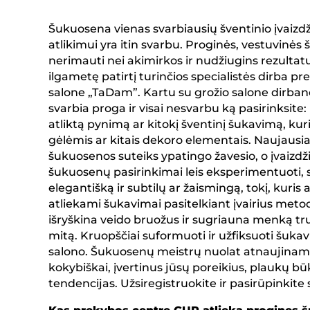
Šukuosena vienas svarbiausių šventinio įvaizdži
atlikimui yra itin svarbu. Proginės, vestuvinė
nerimauti nei akimirkos ir nudžiugins rezultat
ilgametę patirtį turinčios specialistės dirba p
salone „TaDam”. Kartu su grožio salone dirban
svarbia proga ir visai nesvarbu ką pasirinksite
atliktą pynimą ar kitokį šventinį šukavimą, kuri
gėlėmis ar kitais dekoro elementais. Naujausi
šukuosenos suteiks ypatingo žavesio, o įvaizdž
šukuosenų pasirinkimai leis eksperimentuoti, su
elegantišką ir subtilų ar žaismingą, tokį, ku
atliekami šukavimai pasitelkiant įvairius me
išryškina veido bruožus ir sugriauna menką 
mitą. Kruopščiai suformuoti ir užfiksuoti šukavi
salono. Šukuosenų meistrų nuolat atnaujinamos
kokybiškai, įvertinus jūsų poreikius, plaukų b
tendencijas. Užsiregistruokite ir pasirūpinkite 