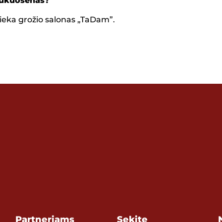
šukuosenas?
eka grožio salonas „TaDam”.
Partneriams
Sekite