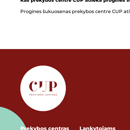
Kas prekybos centre CUP atlieka progines 
Progines šukuosenas prekybos centre CUP atli
Prekybos centras
Lankytojams