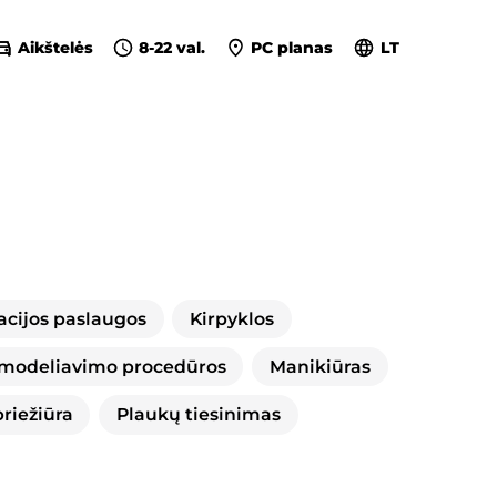
Aikštelės
8-22 val.
PC planas
LT
acijos paslaugos
Kirpyklos
modeliavimo procedūros
Manikiūras
riežiūra
Plaukų tiesinimas