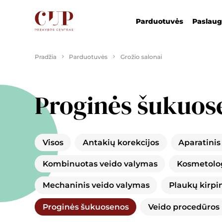
Parduotuvės
Paslau
Pradžia
Parduotuvės
Grožio salonai
Proginės šukuos
Visos
Antakių korekcijos
Aparatinis
Kombinuotas veido valymas
Kosmetolog
Mechaninis veido valymas
Plaukų kirpi
Proginės šukuosenos
Veido procedūros