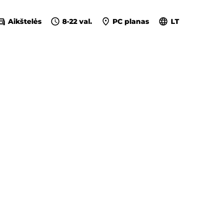
Aikštelės
8-22 val.
PC planas
LT