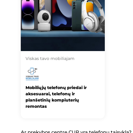
Viskas tavo mobiliajam
Mobiliųjų telefonų priedai ir
aksesuarai, telefonų ir
planšetinių kompiuterių
remontas
Ar prekybos centre CUP yra telefonų taisykla?