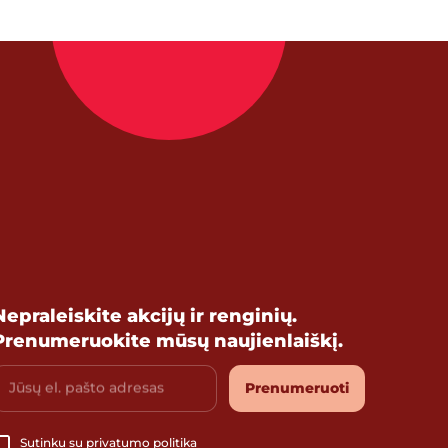
Nepraleiskite akcijų ir renginių.
Prenumeruokite mūsų naujienlaiškį.
Jūsų el. pašto adresas
Prenumeruoti
Sutinku su
privatumo politika