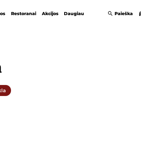
gos
Restoranai
Akcijos
Daugiau
Paieška
a
kla