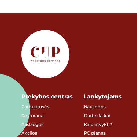
Prekybos centras
Lankytojams
Parduotuvės
Naujienos
Restoranai
Darbo laikai
Paslaugos
Kaip atvykti?
Akcijos
PC planas