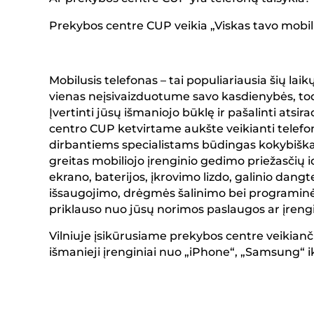
Prekybos centre CUP veikia „
Viskas tavo mobi
Mobilusis telefonas – tai populiariausia šių la
vienas neįsivaizduotume savo kasdienybės, todė
Įvertinti jūsų išmaniojo būklę ir pašalinti ats
centro CUP ketvirtame aukšte veikianti telefon
dirbantiems specialistams būdingas kokybiškas
greitas mobiliojo įrenginio gedimo priežasčių i
ekrano, baterijos, įkrovimo lizdo, galinio da
išsaugojimo, drėgmės šalinimo bei programin
priklauso nuo jūsų norimos paslaugos ar įreng
Vilniuje įsikūrusiame prekybos centre veikian
išmanieji įrenginiai nuo „iPhone“, „Samsung“ ik