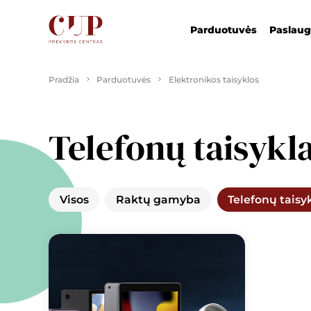
Parduotuvės
Paslau
Pradžia
Parduotuvės
Elektronikos taisyklos
Telefonų taisykl
Visos
Raktų gamyba
Telefonų taisy