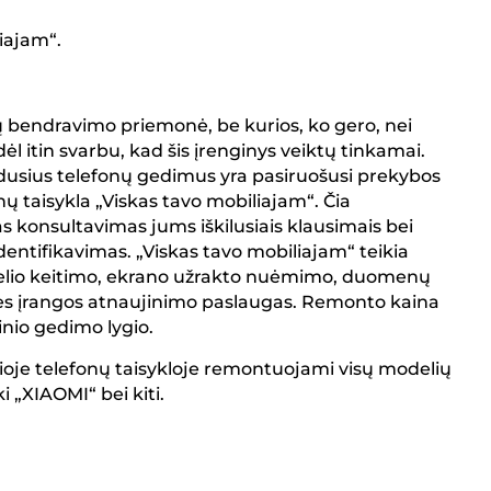
liajam
“.
ikų bendravimo priemonė, be kurios, ko gero, nei
l itin svarbu, kad šis įrenginys veiktų tinkamai.
iradusius telefonų gedimus yra pasiruošusi prekybos
ų taisykla „Viskas tavo mobiliajam“. Čia
 konsultavimas jums iškilusiais klausimais bei
dentifikavimas. „Viskas tavo mobiliajam“ teikia
ngtelio keitimo, ekrano užrakto nuėmimo, duomenų
ės įrangos atnaujinimo paslaugas. Remonto kaina
inio gedimo lygio.
čioje telefonų taisykloje remontuojami visų modelių
i „XIAOMI“ bei kiti.