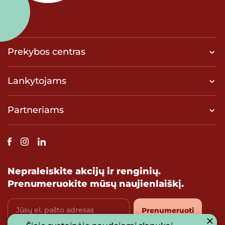
Prekybos centras
Lankytojams
Partneriams
Nepraleiskite akcijų ir renginių.
Prenumeruokite mūsų naujienlaiškį.
Jūsų el. pašto adresas
Prenumeruoti