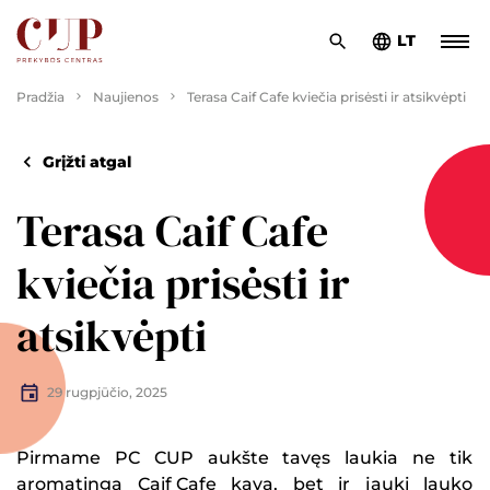
LT
Pradžia
Naujienos
Terasa Caif Cafe kviečia prisėsti ir atsikvėpti
Grįžti atgal
Terasa Caif Cafe
kviečia prisėsti ir
atsikvėpti
29 rugpjūčio, 2025
Pirmame PC CUP aukšte tavęs laukia ne tik
aromatinga
Caif Cafe
kava, bet ir jauki lauko