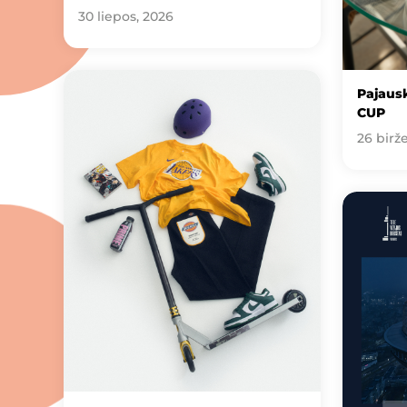
30 liepos, 2026
Pajausk
CUP
26 birže