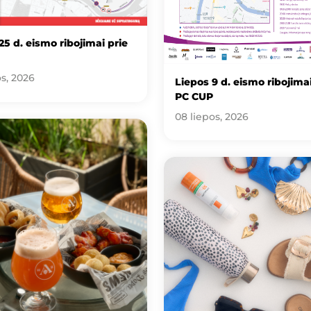
25 d. eismo ribojimai prie
os, 2026
Liepos 9 d. eismo ribojimai
PC CUP
08 liepos, 2026