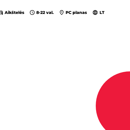
Aikštelės
8-22 val.
PC planas
LT