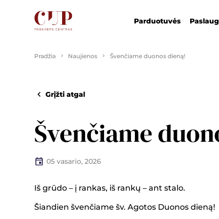
Parduotuvės
Paslau
Pradžia
Naujienos
Švenčiame duonos dieną!
Grįžti atgal
Švenčiame duono
05 vasario, 2026
Iš grūdo – į rankas, iš rankų – ant stalo.
Šiandien švenčiame šv. Agotos Duonos dieną!