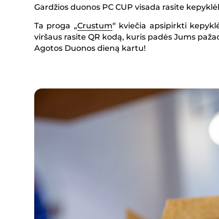
Gardžios duonos PC CUP visada rasite kepyklėl
Ta proga „
Crustum
“ kviečia apsipirkti kepyk
viršaus rasite QR kodą, kuris padės Jums pažad
Agotos Duonos dieną kartu!