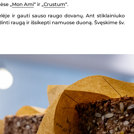
ėse „
Mon Ami
“ ir „
Crustum
“.
lėlėje ir gauti sauso raugo dovanų. Ant stiklainiuko
inti raugą ir išsikepti namuose duoną. Švęskime šv.