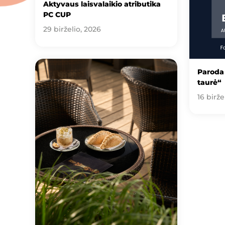
Aktyvaus laisvalaikio atributika
PC CUP
29 birželio, 2026
Paroda 
taurė“
16 birže