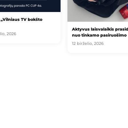
„Vilniaus TV bokšto
Aktyvus laisvalaikis prasi
lio, 2026
nuo tinkamo pasiruošimo
12 birželio, 2026