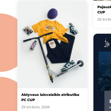
Pajausk
CUP
26 birže
Aktyvaus laisvalaikio atributika
PC CUP
29 birželio, 2026