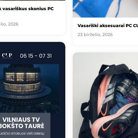
 vasariškus skonius PC
lio, 2026
Vasariški aksesuarai PC C
23 birželio, 2026