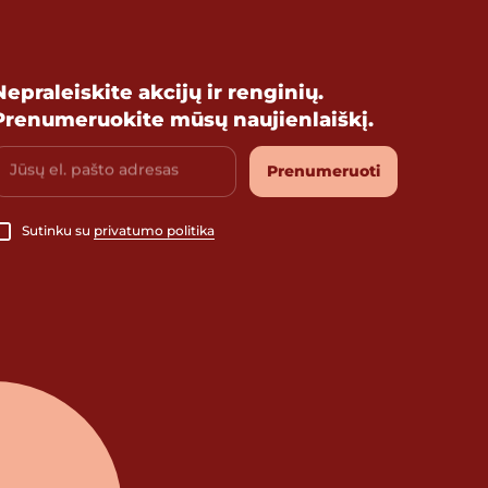
Nepraleiskite akcijų ir renginių.
Prenumeruokite mūsų naujienlaiškį.
Jūsų el. pašto adresas
Prenumeruoti
Sutinku su
privatumo politika