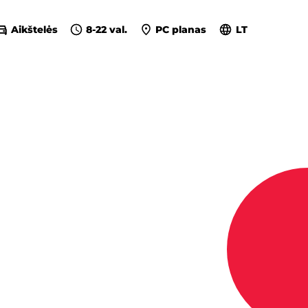
Aikštelės
8-22 val.
PC planas
LT