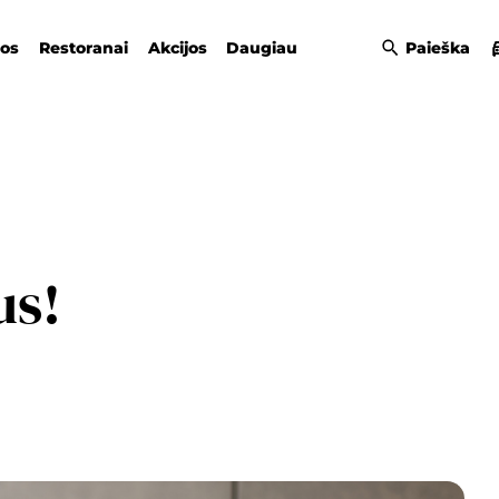
gos
Restoranai
Akcijos
Daugiau
Paieška
us!