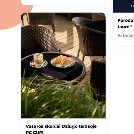
Paroda 
taurė“
16 birže
Vasaros skoniai Džiugo terasoje
PC CUP!