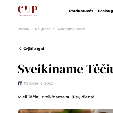
Parduotuvės
Paslau
Pradžia
Naujienos
Sveikiname Tėčius!
Grįžti atgal
Sveikiname Tėči
05 birželio, 2022
Mieli Tėčiai, sveikiname su jūsų diena!