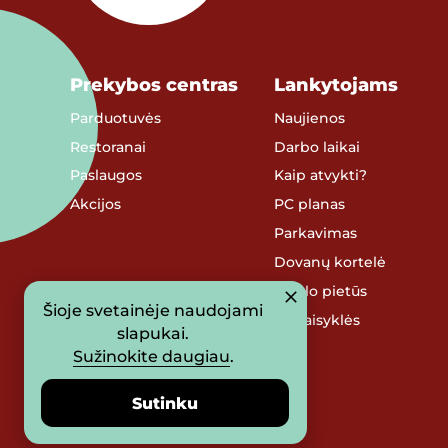
Prekybos centras
Lankytojams
Parduotuvės
Naujienos
Restoranai
Darbo laikai
Paslaugos
Kaip atvykti?
Akcijos
PC planas
Parkavimas
Dovanų kortelė
Verslo pietūs
Šioje svetainėje naudojami
PC taisyklės
slapukai.
Sužinokite daugiau
.
Sutinku
© 2026 UAB „Prosperitas Baltica“