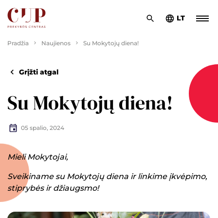
LT
Pradžia
Naujienos
Su Mokytojų diena!
Grįžti atgal
Su Mokytojų diena!
05 spalio, 2024
Mieli Mokytojai,
Sveikiname su Mokytojų diena ir linkime įkvėpimo,
stiprybės ir džiaugsmo!