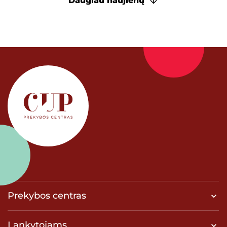
Daugiau naujienų
Prekybos centras
Lankytojams