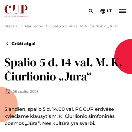
LT
Pradžia
Naujienos
Spalio 5 d. 14 val. M. K. Čiurlionio „Jūra“
Grįžti atgal
Spalio 5 d. 14 val. M. K.
Čiurlionio „Jūra“
05 spalio, 2025
Šiandien, spalio 5 d. 14.00 val. PC CUP erdvėse
kviečiame klausytis M. K. Čiurlionio simfoninės
poemos „Jūra“. Nes kultūra yra svarbi.