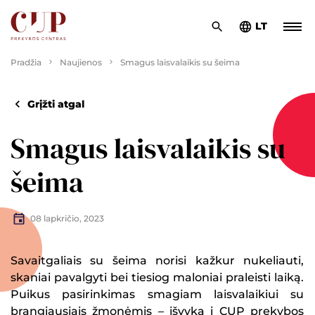
LT
Pradžia
Naujienos
Smagus laisvalaikis su šeima
Grįžti atgal
Smagus laisvalaikis su
šeima
08 lapkričio, 2023
Savaitgaliais su šeima norisi kažkur nukeliauti,
skaniai pavalgyti bei tiesiog maloniai praleisti laiką.
Puikus pasirinkimas smagiam laisvalaikiui su
brangiausiais žmonėmis – išvyka į CUP prekybos