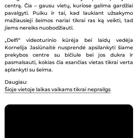
centrą. Čia – gausu vietų, kuriose galima gardžiai
pavalgyti. Puiku ir tai, kad laukiant užsakymo
mažiausieji šeimos nariai tikrai ras ką veikti, tad
jiems nereiks nuobodžiauti.
„Delfi“ videoturinio kūrėja bei laidų vedėja
Kornelija Jasiūnaitė nusprendė apsilankyti šiame
prekybos centre su bičiule bei jos dukra ir
pasmalsauti, kokias čia esančias vietas tikrai verta
aplankyti su šeima.
Daugiau:
Šioje vietoje laikas vaikams tikrai neprailgs