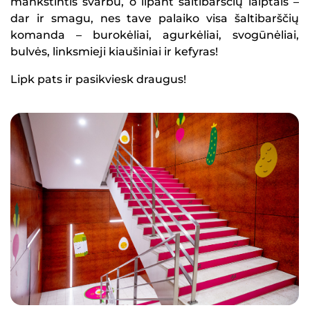
mankštintis svarbu, o lipant šaltibarščių laiptais –
dar ir smagu, nes tave palaiko visa šaltibarščių
komanda – burokėliai, agurkėliai, svogūnėliai,
bulvės, linksmieji kiaušiniai ir kefyras!
Lipk pats ir pasikviesk draugus!