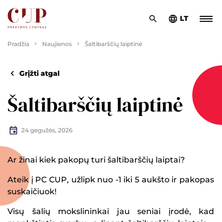
LT
Pradžia
Naujienos
Šaltibarščių laiptinė
Grįžti atgal
Šaltibarščių laiptinė
24 gegužės, 2026
Ar žinai kiek pakopų turi šaltibarščių laiptai?
Ateik į PC CUP, užlipk nuo -1 iki 5 aukšto ir pakopas
suskaičiuok!
Visų šalių mokslininkai jau seniai įrodė, kad