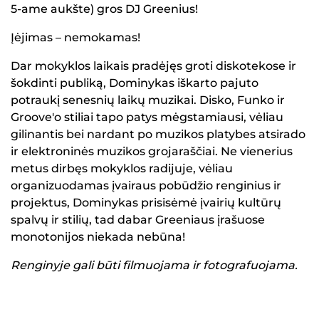
5-ame aukšte) gros DJ Greenius!
Įėjimas – nemokamas!
Dar mokyklos laikais pradėjęs groti diskotekose ir
šokdinti publiką, Dominykas iškarto pajuto
potraukį senesnių laikų muzikai. Disko, Funko ir
Groove'o stiliai tapo patys mėgstamiausi, vėliau
gilinantis bei nardant po muzikos platybes atsirado
ir elektroninės muzikos grojaraščiai. Ne vienerius
metus dirbęs mokyklos radijuje, vėliau
organizuodamas įvairaus pobūdžio renginius ir
projektus, Dominykas prisisėmė įvairių kultūrų
spalvų ir stilių, tad dabar Greeniaus įrašuose
monotonijos niekada nebūna!
Renginyje gali būti filmuojama ir fotografuojama.