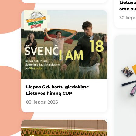
Lietuv
ame au
30 liep
Liepos 6 d. kartu giedokime
Lietuvos himną CUP
03 liepos, 2026