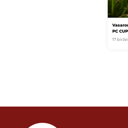
Vasaros
PC CUP
17 birže