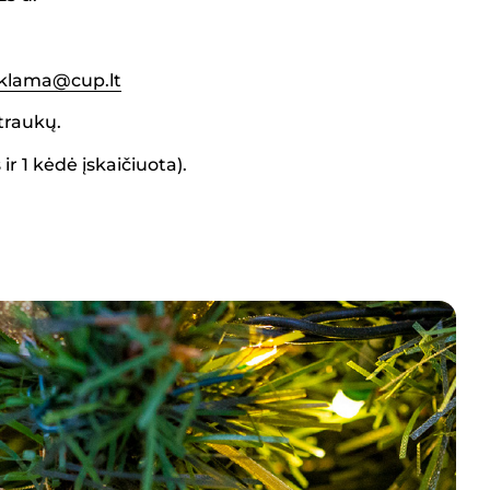
klama@cup.lt
traukų.
r 1 kėdė įskaičiuota).