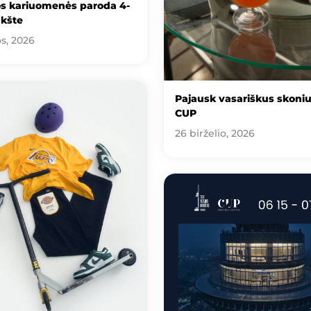
os kariuomenės paroda 4-
kšte
os, 2026
Pajausk vasariškus skoni
CUP
26 birželio, 2026