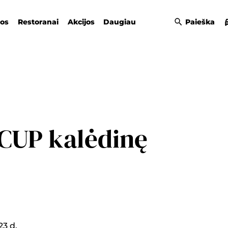
gos
Restoranai
Akcijos
Daugiau
Paieška
C CUP kalėdinę
23 d.