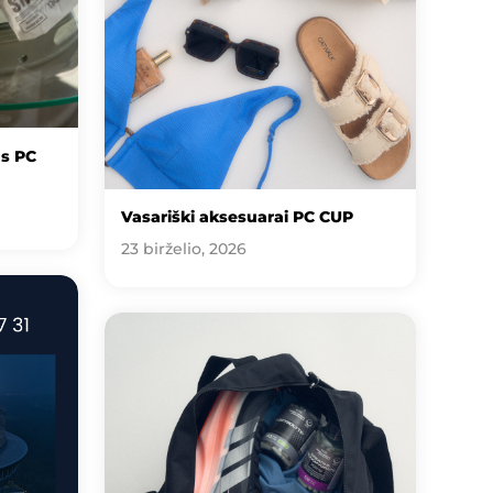
us PC
Vasariški aksesuarai PC CUP
23 birželio, 2026