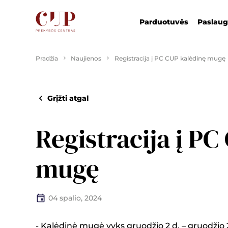
Parduotuvės
Paslau
Pradžia
Naujienos
Registracija į PC CUP kalėdinę mugę
Grįžti atgal
Registracija į P
mugę
04 spalio, 2024
- Kalėdinė mugė vyks gruodžio 2 d. – gruodžio 