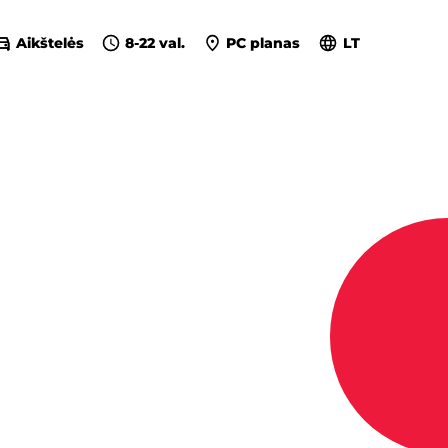
Aikštelės
8-22 val.
PC planas
LT