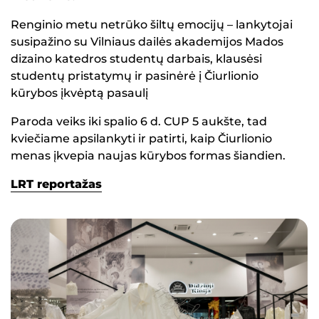
Renginio metu netrūko šiltų emocijų – lankytojai
susipažino su Vilniaus dailės akademijos Mados
dizaino katedros studentų darbais, klausėsi
studentų pristatymų ir pasinėrė į Čiurlionio
kūrybos įkvėptą pasaulį
Paroda veiks iki spalio 6 d. CUP 5 aukšte, tad
kviečiame apsilankyti ir patirti, kaip Čiurlionio
menas įkvepia naujas kūrybos formas šiandien.
LRT reportažas