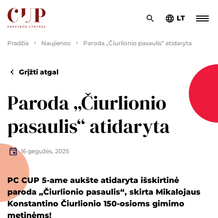
LT
Pradžia
Naujienos
Paroda „Čiurlionio pasaulis“ atidaryta
Grįžti atgal
Paroda „Čiurlionio
pasaulis“ atidaryta
16 gegužės, 2025
PC CUP 5-ame aukšte atidaryta išskirtinė
paroda „Čiurlionio pasaulis“, skirta Mikalojaus
Konstantino Čiurlionio 150-osioms gimimo
metinėms!