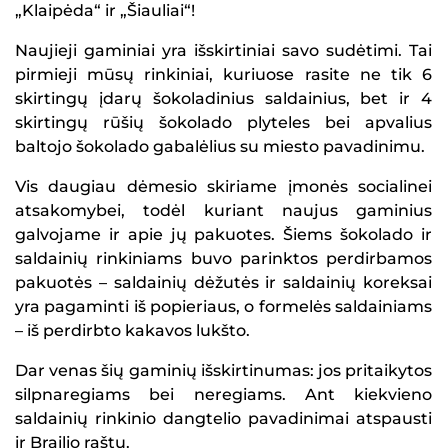
„Klaipėda“ ir „Šiauliai“!
Naujieji gaminiai yra išskirtiniai savo sudėtimi. Tai
pirmieji mūsų rinkiniai, kuriuose rasite ne tik 6
skirtingų įdarų šokoladinius saldainius, bet ir 4
skirtingų rūšių šokolado plyteles bei apvalius
baltojo šokolado gabalėlius su miesto pavadinimu.
Vis daugiau dėmesio skiriame įmonės socialinei
atsakomybei, todėl kuriant naujus gaminius
galvojame ir apie jų pakuotes. Šiems šokolado ir
saldainių rinkiniams buvo parinktos perdirbamos
pakuotės – saldainių dėžutės ir saldainių koreksai
yra pagaminti iš popieriaus, o formelės saldainiams
– iš perdirbto kakavos lukšto.
Dar venas šių gaminių išskirtinumas: jos pritaikytos
silpnaregiams bei neregiams. Ant kiekvieno
saldainių rinkinio dangtelio pavadinimai atspausti
ir Brailio raštu.