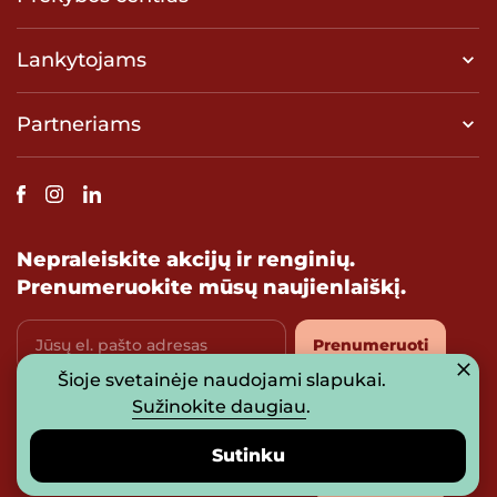
Lankytojams
Partneriams
Nepraleiskite akcijų ir renginių.
Prenumeruokite mūsų naujienlaiškį.
Jūsų el. pašto adresas
Prenumeruoti
Šioje svetainėje naudojami slapukai.
Sutinku su
privatumo politika
Sužinokite daugiau
.
Sutinku
© 2026 UAB „Prosperitas Baltica“