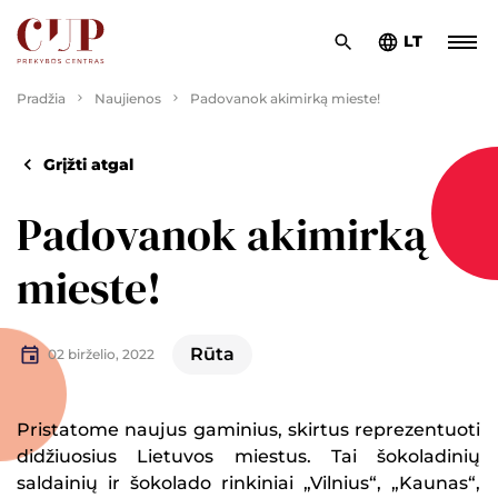
LT
Pradžia
Naujienos
Padovanok akimirką mieste!
Grįžti atgal
Padovanok akimirką
mieste!
Rūta
02 birželio, 2022
Pristatome naujus gaminius, skirtus reprezentuoti
didžiuosius Lietuvos miestus. Tai šokoladinių
saldainių ir šokolado rinkiniai „Vilnius“, „Kaunas“,