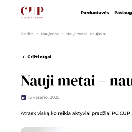
Parduotuvės
Paslau
Pradžia
Naujienos
Nauji metai – naujas tu!
Grįžti atgal
Nauji metai – nau
13 vasario, 2025
Atrask viską ko reikia aktyviai pradžiai PC CUP