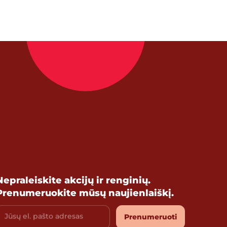
Nepraleiskite akcijų ir renginių.
Prenumeruokite mūsų naujienlaiškį.
Jūsų el. pašto adresas
Prenumeruoti