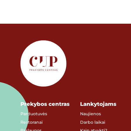
Prekybos centras
Lankytojams
Parduotuvės
Naujienos
Restoranai
Darbo laikai
Paslaugos
Kaip atvykti?