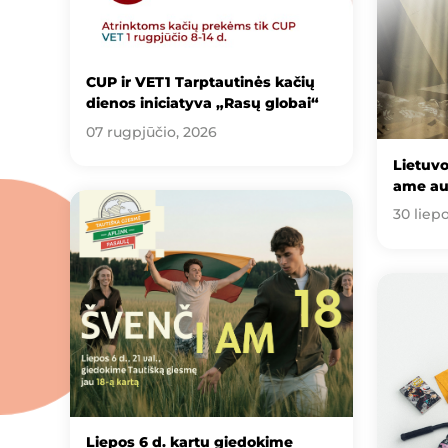
CUP ir VET1 Tarptautinės kačių
dienos iniciatyva „Rasų globai“
07 rugpjūčio, 2026
Lietuv
ame au
30 liep
Liepos 6 d. kartu giedokime