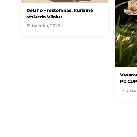
Delano – restoranas, kuriame
atsiveria Vilnius
19 birželio, 2026
Vasaros
PC CUP
17 birže