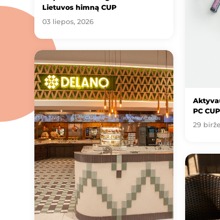
Lietuvos himną CUP
03 liepos, 2026
Aktyvau
PC CUP
29 birže