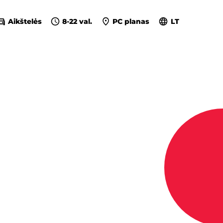
Aikštelės
8-22 val.
PC planas
LT