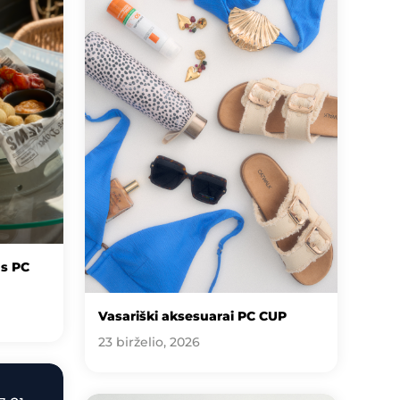
us PC
Vasariški aksesuarai PC CUP
23 birželio, 2026