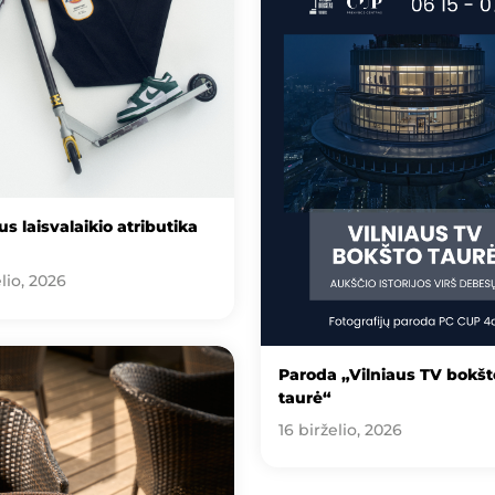
s laisvalaikio atributika
lio, 2026
Paroda „Vilniaus TV bokšt
taurė“
16 birželio, 2026