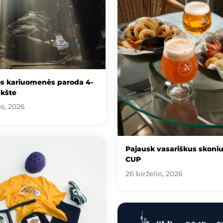
os kariuomenės paroda 4-
kšte
os, 2026
Pajausk vasariškus skoni
CUP
26 birželio, 2026