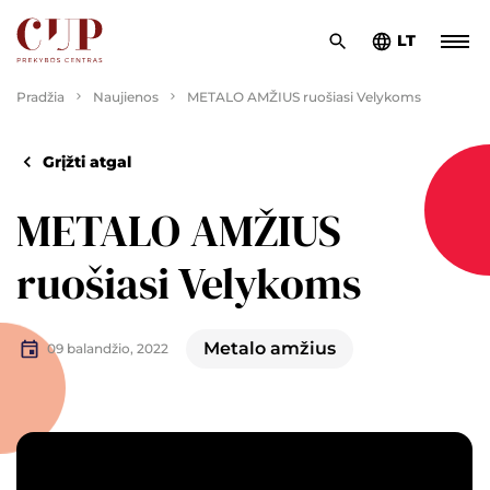
LT
Pradžia
Naujienos
METALO AMŽIUS ruošiasi Velykoms
Grįžti atgal
METALO AMŽIUS
ruošiasi Velykoms
Metalo amžius
09 balandžio, 2022