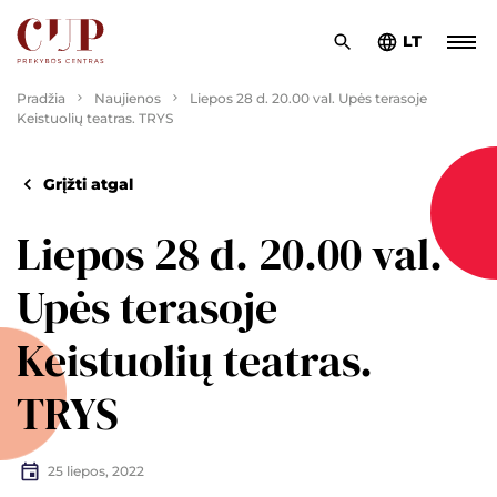
LT
Pradžia
Naujienos
Liepos 28 d. 20.00 val. Upės terasoje
Keistuolių teatras. TRYS
Grįžti atgal
Liepos 28 d. 20.00 val.
Upės terasoje
Keistuolių teatras.
TRYS
25 liepos, 2022