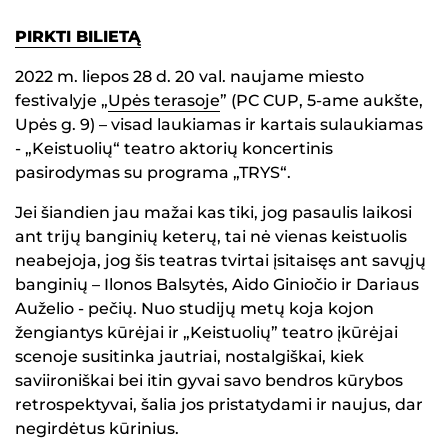
PIRKTI BILIETĄ
2022 m. liepos 28 d. 20 val. naujame miesto
festivalyje „
Upės terasoje
” (PC CUP, 5-ame aukšte,
Upės g. 9) – visad laukiamas ir kartais sulaukiamas
- „Keistuolių“ teatro aktorių koncertinis
pasirodymas su programa „TRYS“.
Jei šiandien jau mažai kas tiki, jog pasaulis laikosi
ant trijų banginių keterų, tai nė vienas keistuolis
neabejoja, jog šis teatras tvirtai įsitaisęs ant savųjų
banginių – Ilonos Balsytės, Aido Giniočio ir Dariaus
Auželio - pečių. Nuo studijų metų koja kojon
žengiantys kūrėjai ir „Keistuolių” teatro įkūrėjai
scenoje susitinka jautriai, nostalgiškai, kiek
saviironiškai bei itin gyvai savo bendros kūrybos
retrospektyvai, šalia jos pristatydami ir naujus, dar
negirdėtus kūrinius.