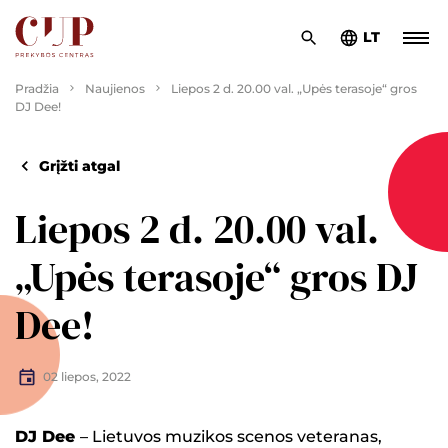
LT
Pradžia
Naujienos
Liepos 2 d. 20.00 val. „Upės terasoje“ gros
DJ Dee!
Grįžti atgal
Liepos 2 d. 20.00 val.
„Upės terasoje“ gros DJ
Dee!
02 liepos, 2022
DJ Dee
– Lietuvos muzikos scenos veteranas,