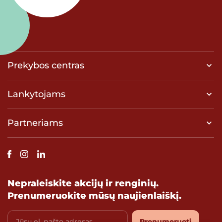
Prekybos centras
Lankytojams
Partneriams
Nepraleiskite akcijų ir renginių.
Prenumeruokite mūsų naujienlaiškį.
Jūsų el. pašto adresas
Prenumeruoti