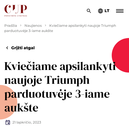
LT
Pradžia
Naujienos
Kviečiame apsilankyti naujoje Triumph
parduotuvėje 3-iame aukšte
Grįžti atgal
Kviečiame apsilankyti
naujoje Triumph
parduotuvėje 3-iame
aukšte
21 lapkričio, 2023