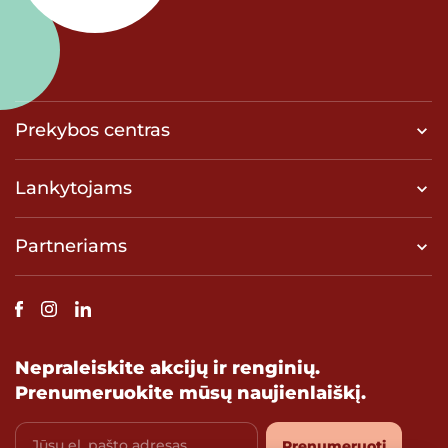
Prekybos centras
Lankytojams
Partneriams
Nepraleiskite akcijų ir renginių.
Prenumeruokite mūsų naujienlaiškį.
Jūsų el. pašto adresas
Prenumeruoti