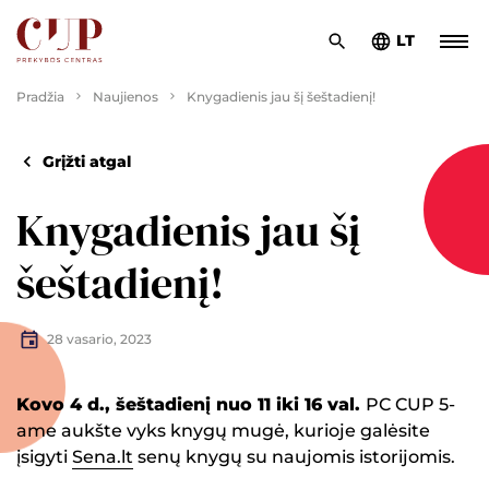
LT
Pradžia
Naujienos
Knygadienis jau šį šeštadienį!
Grįžti atgal
Knygadienis jau šį
šeštadienį!
28 vasario, 2023
Kovo 4 d., šeštadienį nuo 11 iki 16 val.
PC CUP 5-
ame aukšte vyks knygų mugė, kurioje galėsite
įsigyti
Sena.lt
senų knygų su naujomis istorijomis.