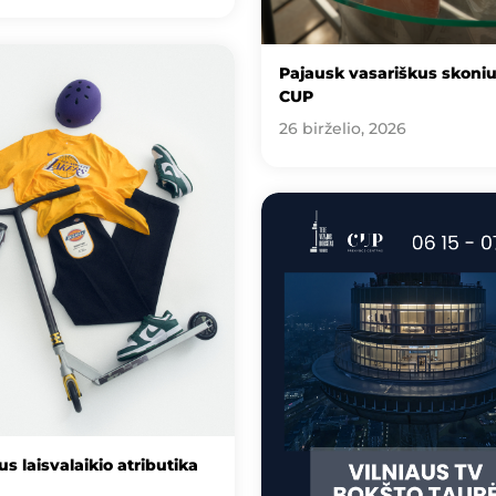
Pajausk vasariškus skoni
CUP
26 birželio, 2026
s laisvalaikio atributika