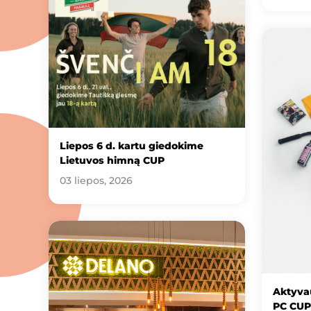
Liepos 6 d. kartu giedokime
Lietuvos himną CUP
03 liepos, 2026
Aktyvau
PC CUP