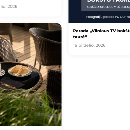
lio, 2026
Paroda „Vilniaus TV bokšt
taurė“
16 birželio, 2026