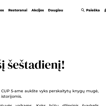
gos
Restoranai
Akcijos
Daugiau
Paieška
į šeštadienį!
 CUP 5-ame aukšte vyks perskaitytų knygų mugė,
istorijomis.
tuvės vaikams. Koks būtų džinsinis švarkelis