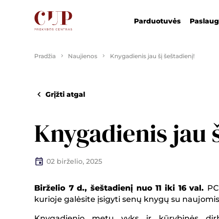
Parduotuvės
Paslau
Pradžia
Naujienos
Knygadienis jau šį šeštadienį!
Grįžti atgal
Knygadienis jau š
02 birželio, 2025
Birželio 7 d., šeštadienį nuo 11 iki 16 val.
PC
kurioje galėsite įsigyti senų knygų su naujomis 
Knygadienio metu vyks ir kūrybinės dirb