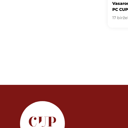
Vasaros
PC CUP
17 birže