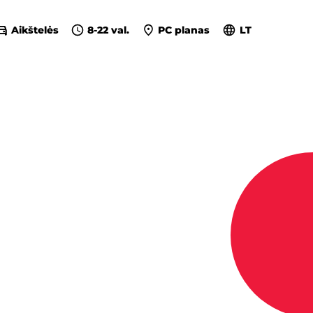
Aikštelės
8-22 val.
PC planas
LT