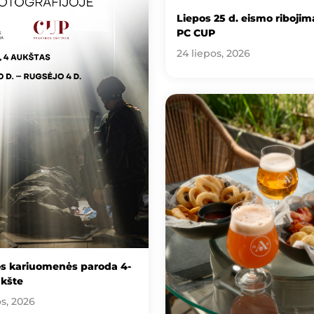
Liepos 25 d. eismo ribojima
PC CUP
24 liepos, 2026
os kariuomenės paroda 4-
kšte
os, 2026