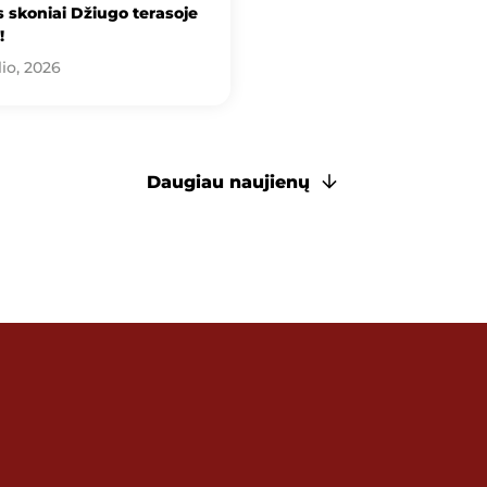
 skoniai Džiugo terasoje
!
lio, 2026
Daugiau naujienų