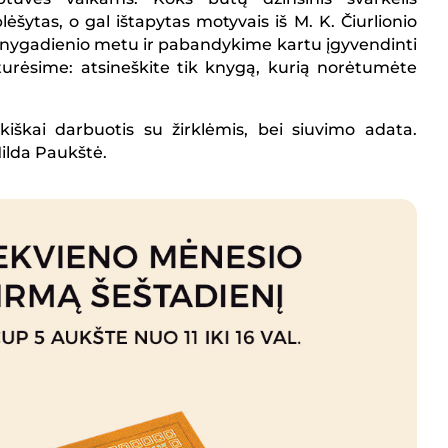
šytas, o gal ištapytas motyvais iš M. K. Čiurlionio
knygadienio metu ir pabandykime kartu įgyvendinti
urėsime: atsineškite tik knygą, kurią norėtumėte
nkiškai darbuotis su žirklėmis, bei siuvimo adata.
ilda Paukštė.