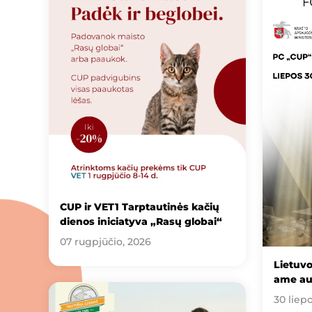
CUP ir VET1 Tarptautinės kačių
dienos iniciatyva „Rasų globai“
07 rugpjūčio, 2026
Lietuv
ame au
30 liep