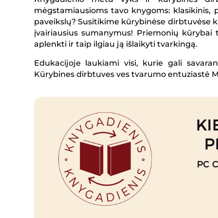
mėgstamiausioms tavo knygoms: klasikinis, plė
paveikslų? Susitikime kūrybinėse dirbtuvėse 
įvairiausius sumanymus! Priemonių kūrybai t
aplenkti ir taip ilgiau ją išlaikyti tvarkingą.
Edukacijoje laukiami visi, kurie gali savara
Kūrybines dirbtuves ves tvarumo entuziastė M