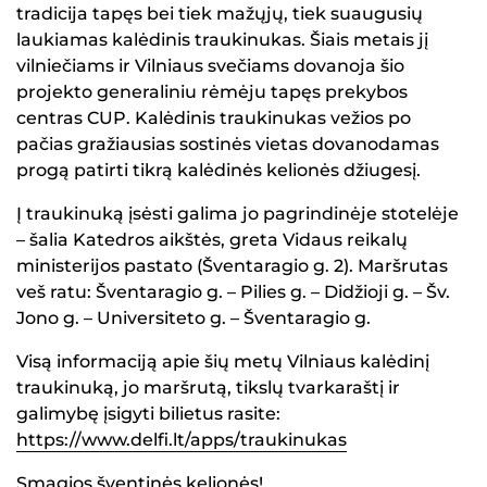
tradicija tapęs bei tiek mažųjų, tiek suaugusių
laukiamas kalėdinis traukinukas. Šiais metais jį
vilniečiams ir Vilniaus svečiams dovanoja šio
projekto generaliniu rėmėju tapęs prekybos
centras CUP. Kalėdinis traukinukas vežios po
pačias gražiausias sostinės vietas dovanodamas
progą patirti tikrą kalėdinės kelionės džiugesį.
Į traukinuką įsėsti galima jo pagrindinėje stotelėje
– šalia Katedros aikštės, greta Vidaus reikalų
ministerijos pastato (Šventaragio g. 2). Maršrutas
veš ratu: Šventaragio g. – Pilies g. – Didžioji g. – Šv.
Jono g. – Universiteto g. – Šventaragio g.
Visą informaciją apie šių metų Vilniaus kalėdinį
traukinuką, jo maršrutą, tikslų tvarkaraštį ir
galimybę įsigyti bilietus rasite:
https://www.delfi.lt/apps/traukinukas
Smagios šventinės kelionės!