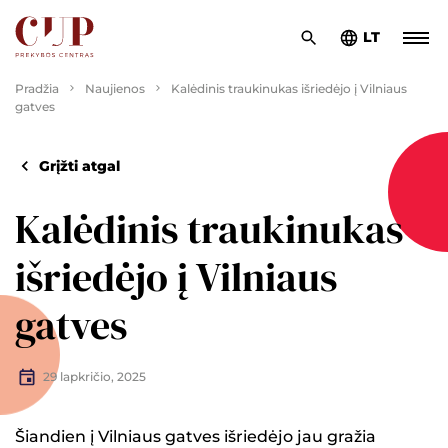
LT
Pradžia
Naujienos
Kalėdinis traukinukas išriedėjo į Vilniaus
gatves
Grįžti atgal
Kalėdinis traukinukas
išriedėjo į Vilniaus
gatves
29 lapkričio, 2025
Šiandien į Vilniaus gatves išriedėjo jau gražia