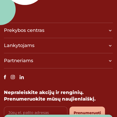
Prekybos centras
Lankytojams
Partneriams
Nepraleiskite akcijų ir renginių.
Prenumeruokite mūsų naujienlaiškį.
Jūsų el. pašto adresas
Prenumeruoti