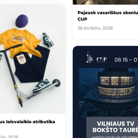
Pajausk vasariškus skoni
CUP
26 birželio, 2026
s laisvalaikio atributika
lio, 2026