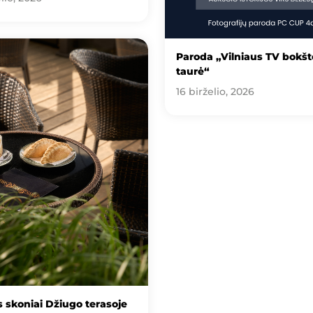
Paroda „Vilniaus TV bokšt
taurė“
16 birželio, 2026
 skoniai Džiugo terasoje