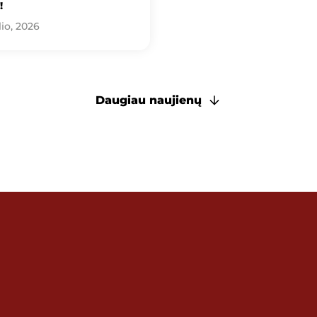
!
lio, 2026
Daugiau naujienų