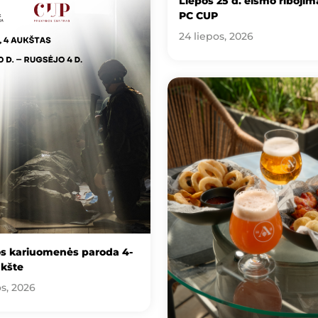
Liepos 25 d. eismo ribojima
PC CUP
24 liepos, 2026
os kariuomenės paroda 4-
kšte
os, 2026