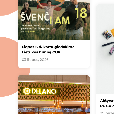
Liepos 6 d. kartu giedokime
Lietuvos himną CUP
03 liepos, 2026
Aktyvau
PC CUP
29 birže