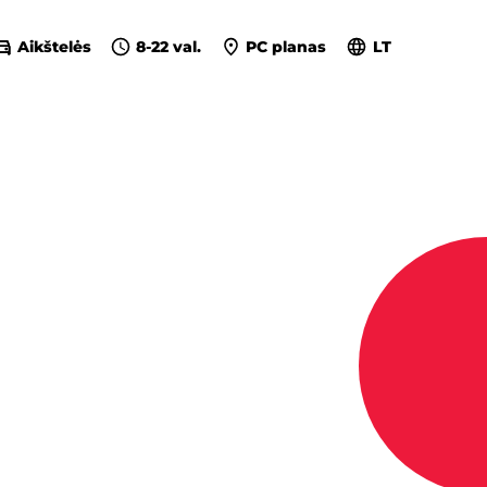
Aikštelės
8-22 val.
PC planas
LT