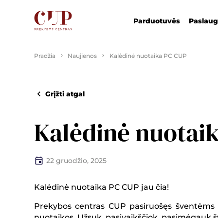
Parduotuvės
Paslau
Pradžia
Naujienos
Kalėdinė nuotaika PC CUP
Grįžti atgal
Kalėdinė nuotai
22 gruodžio, 2025
Kalėdinė nuotaika PC CUP jau čia!
Prekybos centras CUP pasiruošęs šventėms – 
nuotaikos. Užsuk, pasivaikščiok, pasimėgauk š