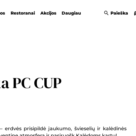
gos
Restoranai
Akcijos
Daugiau
Paieška
ka PC CUP
erdvės prisipildė jaukumo, švieselių ir kalėdinės
ventine atmosfera ir pasiruošk Kalėdoms kartu!