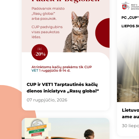
CUP ir VET1 Tarptautinės kačių
dienos iniciatyva „Rasų globai“
07 rugpjūčio, 2026
Lietuv
ame au
30 liep