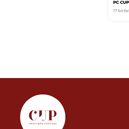
PC CUP
17 birže