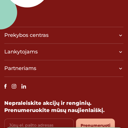
Prekybos centras
Lankytojams
Partneriams
Nepraleiskite akcijų ir renginių.
Prenumeruokite mūsų naujienlaiškį.
Jūsų el. pašto adresas
Prenumeruoti