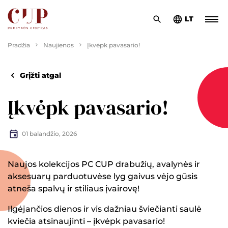
LT
Pradžia
Naujienos
Įkvėpk pavasario!
Grįžti atgal
Įkvėpk pavasario!
01 balandžio, 2026
Naujos kolekcijos PC CUP drabužių, avalynės ir
aksesuarų parduotuvėse lyg gaivus vėjo gūsis
atneša spalvų ir stiliaus įvairovę!
Ilgėjančios dienos ir vis dažniau šviečianti saulė
kviečia atsinaujinti – įkvėpk pavasario!