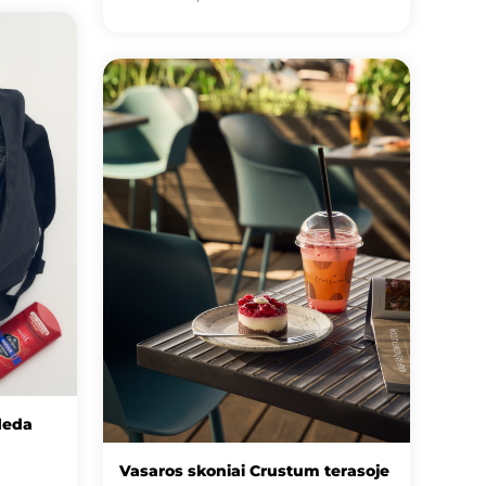
deda
Vasaros skoniai Crustum terasoje