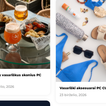
 vasariškus skonius PC
lio, 2026
Vasariški aksesuarai PC C
23 birželio, 2026