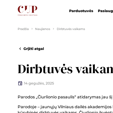
Parduotuvės
Paslau
Pradžia
Naujienos
Dirbtuvės vaikams
Grįžti atgal
Dirbtuvės vaika
14 gegužės, 2025
Parodos „Čiurlionio pasaulis“ atidarymas jau šį
Parodoje – jaunųjų Vilniaus dailės akademijos k
kūrybinės dirbtuvės vaikams. Čiurlionio įkvėpta