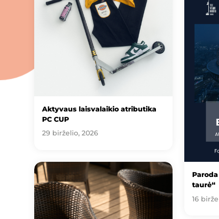
Aktyvaus laisvalaikio atributika
PC CUP
29 birželio, 2026
Paroda 
taurė“
16 birže