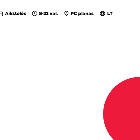
Aikštelės
8-22 val.
PC planas
LT