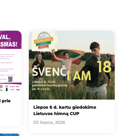
 prie
Liepos 6 d. kartu giedokime
Lietuvos himną CUP
03 liepos, 2026