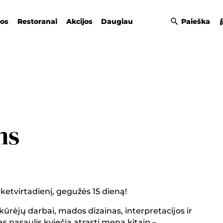
gos
Restoranai
Akcijos
Daugiau
Paieška
ms
 ketvirtadienį, gegužės 15 dieną!
ūrėjų darbai, mados dizainas, interpretacijos ir
s pasaulis kviečia atrasti meną kitaip –