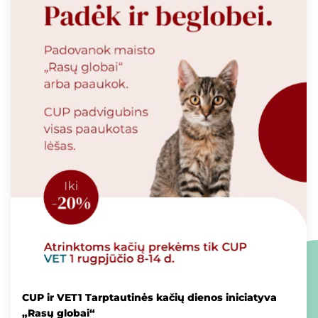
CUP ir VET1 Tarptautinės kačių dienos iniciatyva
„Rasų globai“