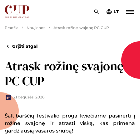
LT
Pradžia
Naujienos
Atrask rožinę svajonę PC CUP
Grįžti atgal
Atrask rožinę svajonę
PC CUP
21 gegužės, 2026
Šaltibarščių festivalio proga kviečiame pasinerti į
rožinę svajonę ir atrasti viską, kas primena
gardžiausią vasaros sriubą!