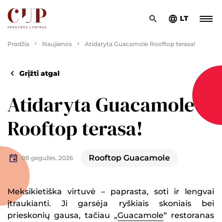
LT
Pradžia
Naujienos
Atidaryta Guacamole Rooftop terasa!
Grįžti atgal
Atidaryta Guacamole
Rooftop terasa!
Rooftop Guacamole
08 gegužės, 2026
Meksikietiška virtuvė – paprasta, soti ir lengvai
įtraukianti. Ji garsėja ryškiais skoniais bei
prieskonių gausa, tačiau „
Guacamole
“ restoranas