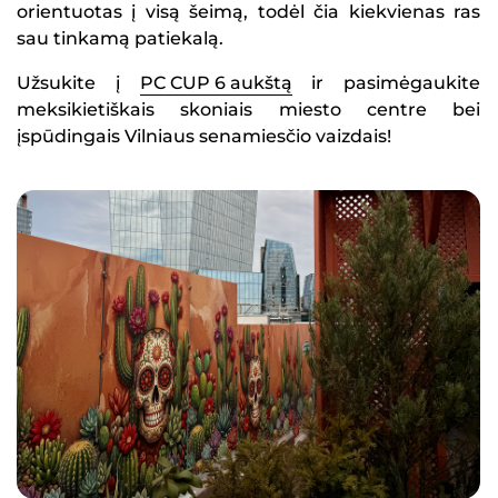
orientuotas į visą šeimą, todėl čia kiekvienas ras
sau tinkamą patiekalą.
Užsukite į
PC CUP 6 aukštą
ir pasimėgaukite
meksikietiškais skoniais miesto centre bei
įspūdingais Vilniaus senamiesčio vaizdais!