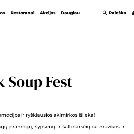
gos
Restoranai
Akcijos
Daugiau
Paieška
k Soup Fest
emocijos ir ryškiausios akimirkos išlieka!
ngų pramogų, šypsenų ir šaltibarščių iki muzikos ir