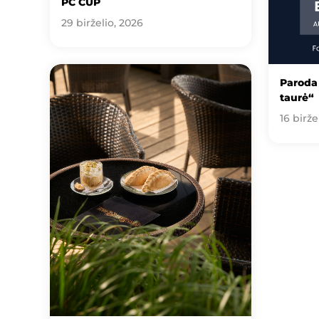
PC CUP
29 birželio, 2026
Paroda 
taurė“
16 birže