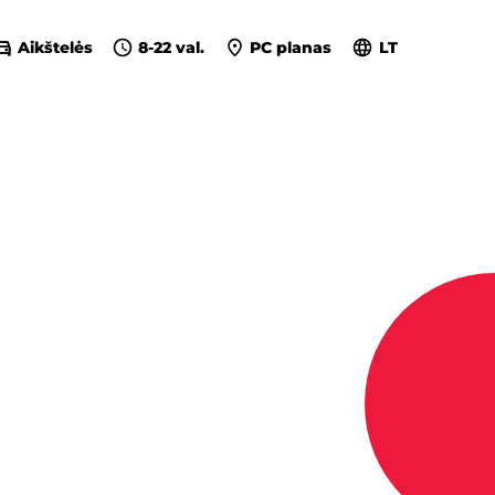
Aikštelės
8-22 val.
PC planas
LT