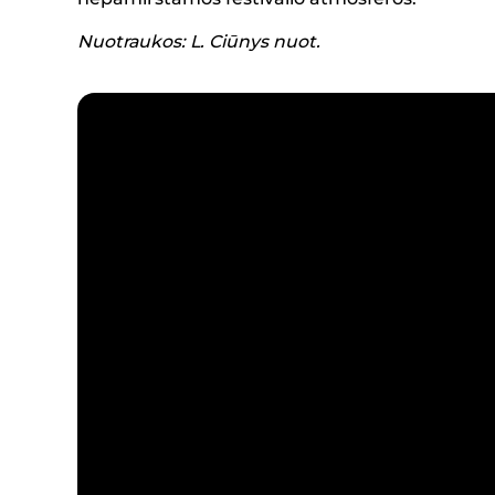
Nuotraukos: L. Ciūnys nuot.