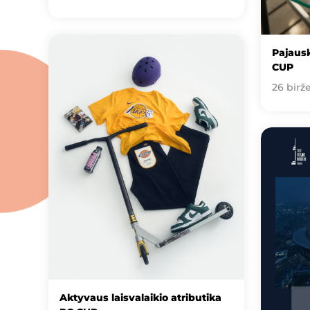
Pajausk
CUP
26 birže
Aktyvaus laisvalaikio atributika