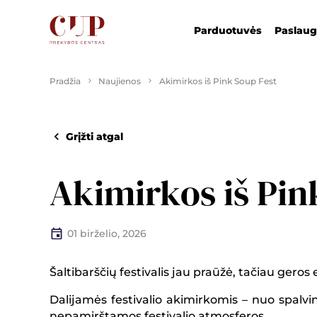
Parduotuvės
Paslau
Pradžia
Naujienos
Akimirkos iš Pink Soup Fest
Grįžti atgal
Akimirkos iš Pin
01 birželio, 2026
Šaltibarščių festivalis jau praūžė, tačiau geros 
Dalijamės festivalio akimirkomis – nuo spalvi
nepamirštamos festivalio atmosferos.