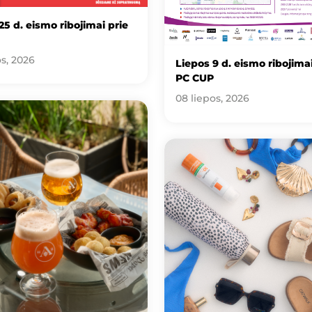
25 d. eismo ribojimai prie
os, 2026
Liepos 9 d. eismo ribojimai
PC CUP
08 liepos, 2026