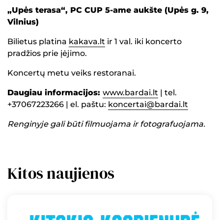
„Upės terasa“, PC CUP 5-ame aukšte (Upės g. 9,
Vilnius)
Bilietus platina
kakava.lt
ir 1 val. iki koncerto
pradžios prie įėjimo.
Koncertų metu veiks restoranai.
Daugiau informacijos:
www.bardai.lt
| tel.
+37067223266 | el. paštu:
koncertai@bardai.lt
Renginyje gali būti filmuojama ir fotografuojama.
Kitos naujienos