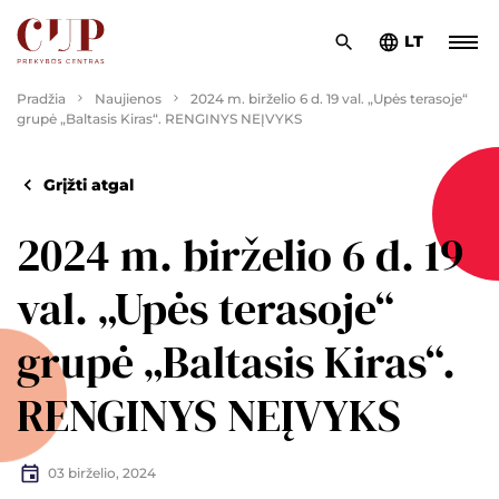
LT
Pradžia
Naujienos
2024 m. birželio 6 d. 19 val. „Upės terasoje“
grupė „Baltasis Kiras“. RENGINYS NEĮVYKS
Grįžti atgal
2024 m. birželio 6 d. 19
val. „Upės terasoje“
grupė „Baltasis Kiras“.
RENGINYS NEĮVYKS
03 birželio, 2024