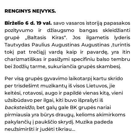
RENGINYS NEĮVYKS.
Birželio 6 d. 19 val.
savo vasaros istoriją papasakos
pozityvumo ir džiaugsmo bangas skleidžianti
grupė „Baltasis Kiras“. Jos ilgametis lyderis
Tautvydas Paulius Augustinas Augustinas ,turintis
tokį pat trečiąjį vardą kaip ir pavardę, yra itin
charizmatiškas ir pasižymi specifiniu balso tembru
bei žodžių tarme, sukuriančia grupės skambesį.
Per visą grupės gyvavimo laikotarpį kartu skrido
per trisdešimt muzikantų iš visos Lietuvos, jie
keitėsi, rotavosi, augo ir papildė vienas kitą, vieni
užsibūdavo per ilgai, kiti buvo išprašyti iš
backsteidžo
, bet galų gale BK grupės nariai
pirmiausia yra būrys draugų, kelioms akimirkoms
pakylančių į paukščio skrydį. Muzika padeda
neužsimiršti ir judėti tikriau...