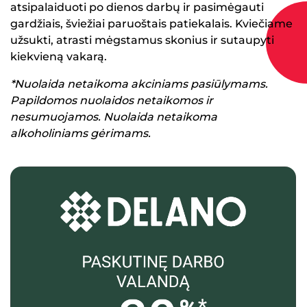
atsipalaiduoti po dienos darbų ir pasimėgauti
gardžiais, šviežiai paruoštais patiekalais. Kviečiame
užsukti, atrasti mėgstamus skonius ir sutaupyti
kiekvieną vakarą.
*Nuolaida netaikoma akciniams pasiūlymams.
Papildomos nuolaidos netaikomos ir
nesumuojamos. Nuolaida netaikoma
alkoholiniams gėrimams.