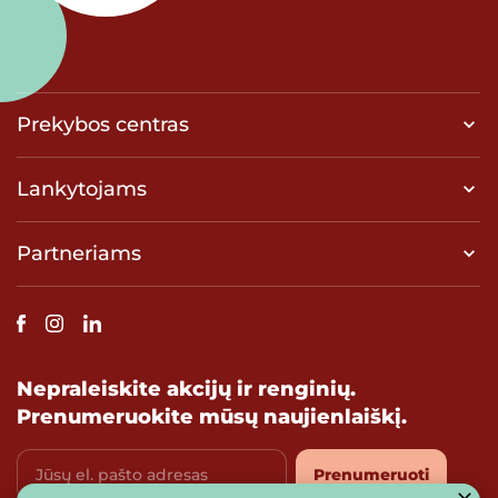
Prekybos centras
Lankytojams
Partneriams
Nepraleiskite akcijų ir renginių.
Prenumeruokite mūsų naujienlaiškį.
Jūsų el. pašto adresas
Prenumeruoti