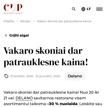
LT
Pradžia
Akcijos
Vakaro skoniai dar patrauklesne kaina!
Grįžti atgal
Vakaro skoniai dar
patrauklesne kaina!
Delano
23 birželio, 2026 - 31 gruodžio, 2026
Vakaro skoniai dar patrauklesne kaina! Nuo 20 iki
21 val.
DELANO
savitarnos restorane visam
asortimentui taikoma
–30 % nuolaida
. Leiskite sau