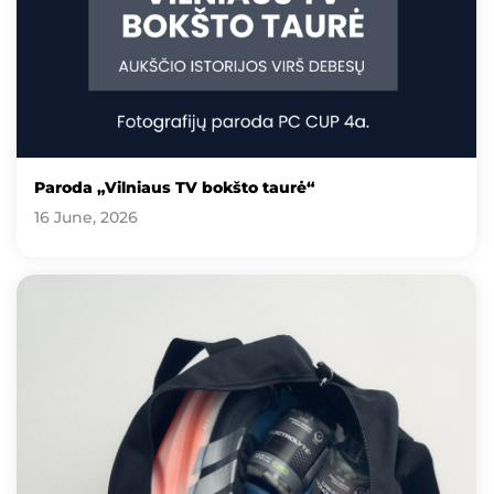
Paroda „Vilniaus TV bokšto taurė“
16 June, 2026