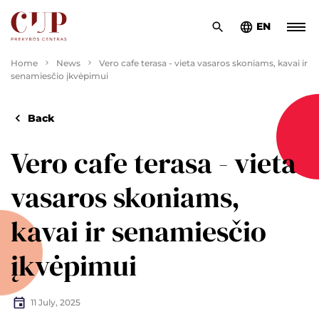
EN
Home
News
Vero cafe terasa - vieta vasaros skoniams, kavai ir
senamiesčio įkvėpimui
Back
Vero cafe terasa - vieta
vasaros skoniams,
kavai ir senamiesčio
įkvėpimui
11 July, 2025